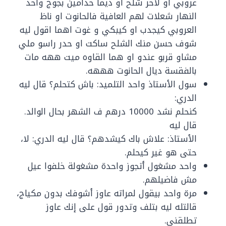
عروبي او لاخر شلح او ديما خدامين بجوج واحد
النهار شعلات لهم العافية فالحانوت او ناظ
العروبي كيجدب او كيبكي و غوت اهما اقول ليه
شوف حسن منك الشلح ساكت او حدر راسو ملي
مشاو قربو عندو او هما القاوه ميت ههه مات
بالفقسة ديال الحانوت هههه.
سول الأستاذ واحد التلميد: باش كتحلم؟ قال ليه
الدري:
كنحلم نشد 10000 درهم ف الشهر بحال الوالد.
قال ليه
الأستاذ: علاش باك كيشدهم؟ قال ليه الدري: لا،
حتى هو غير كيحلم.
واحد مشغول أتجوز واحدة مشغولة خلفوا عيل
مش فاضيلهم.
مرة واحد بيقول لمراته عاوز أشوفك بدون مكياج،
قالتله ليه بتلف وتدور قول على إنك عاوز
تطلقني.