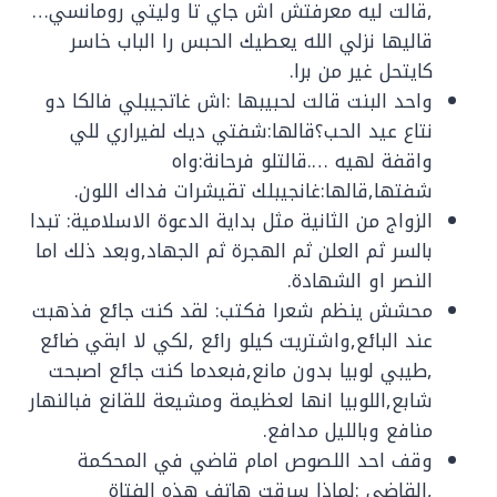
,قالت ليه معرفتش اش جاي تا وليتي رومانسي…
قاليها نزلي الله يعطيك الحبس را الباب خاسر
كايتحل غير من برا.
واحد البنت قالت لحبيبها :اش غاتجيبلي فالكا دو
نتاع عيد الحب؟قالها:شفتي ديك لفيراري للي
واقفة لهيه ….قالتلو فرحانة:واه
شفتها,قالها:غانجيبلك تقيشرات فداك اللون.
الزواج من الثانية مثل بداية الدعوة الاسلامية: تبدا
بالسر ثم العلن ثم الهجرة ثم الجهاد,وبعد ذلك اما
النصر او الشهادة.
محشش ينظم شعرا فكتب: لقد كنت جائع فذهبت
عند البائع,واشتريت كيلو رائع ,لكي لا ابقي ضائع
,طيبي لوبيا بدون مانع,فبعدما كنت جائع اصبحت
شابع,اللوبيا انها لعظيمة ومشيعة للقانع فبالنهار
منافع وبالليل مدافع.
وقف احد اللصوص امام قاضي في المحكمة
,القاضي :لماذا سرقت هاتف هذه الفتاة