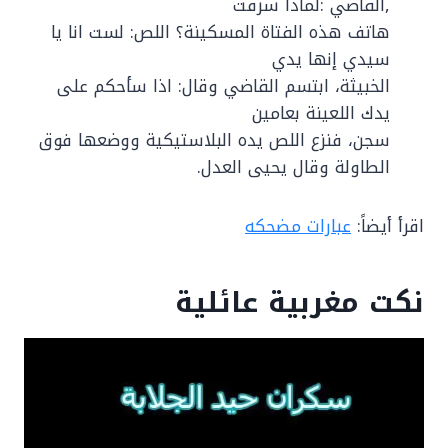
,القاضي :لماذا سرقت
هاتف هذه الفتاة المسكينة؟ اللص: لست انا يا
سيدي إنها يدي
الخبيثة، ابتسم القاضي وقال: اذا سأحكم على
يدك اللعينة بعامين
سجن، فنزع اللص يده البلاستيكية ووضعها فوق
الطاولة وقال يحيى العدل.
اقرأ أيضاً:
عبارات مضحكه
نكت مغربية عائلية