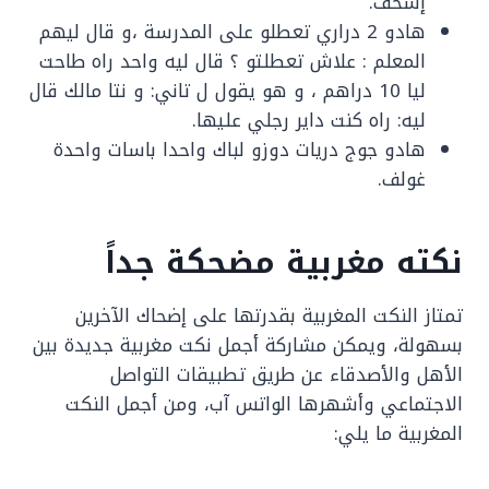
إسخف.
هادو 2 دراري تعطلو على المدرسة ،و قال ليهم
المعلم : علاش تعطلتو ؟ قال ليه واحد راه طاحت
ليا 10 دراهم ، و هو يقول ل تاني: و نتا مالك قال
ليه: راه كنت داير رجلي عليها.
هادو جوج دريات دوزو لباك واحدا باسات واحدة
غولف.
نكته مغربية مضحكة جداً
تمتاز النكت المغربية بقدرتها على إضحاك الآخرين
بسهولة، ويمكن مشاركة أجمل نكت مغربية جديدة بين
الأهل والأصدقاء عن طريق تطبيقات التواصل
الاجتماعي وأشهرها الواتس آب، ومن أجمل النكت
المغربية ما يلي: