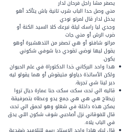
يصفر مشا راجل فرحان لدار
مني وصل حدا الباب شرب تانية باش يتأكد أهو
يدخل لدار قال لمرتو نودي
وجدي ليا راسك ليلة نبرعك كلا السيد الكنة أو
ضرب الرش أو مني جات
مراتو شافتو أو هي تصفر من التدهشيرة أوهو
يقول ليها نوضي تقودي دبا شوفي شكوني
يكون.
هدا واحد البركاني خدا الدكتوراة في علم الحيوان
ولكن الأساتذة دياولو متيقوش أو هما يقولو ليه
دير لينا شي تجربة.
قاليه الي تحت سكت سكت حنا عمارة ديال تروا
زيطاج هي هي هي جمع يدو وعطاه بتصرفيقة
يمكن هذه داخلة في شغلو وهو لحمق الي تحت
قال للفوقاني نزل أصاحبي شوف شكون اللي يدق
في الباب يلاه.
قال ليك هادا واحد الاستاد رسم للتلاميد ضفدعة