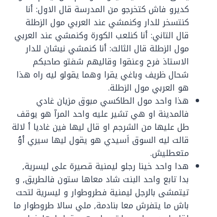
كديرو فاش كتخرجو من المدرسة قال الاول: أنا
كنتسخر للدار وكنمشي عند العربي مول الزطلة
قال التاني: أنا كنلعب الكورة وكنمشي عند العربي
مول الزطلة قال الثالث: أنا كنمشي نيشان للدار
الاستاذ فرح وعنقوا وقاليهم شفتو صاحبكم
شحال ظريف وباغي يقرا وهما يقولو ليه راه هذا
هو العربي مول الزطلة.
هذا واحد مول الطاكسي مبوق مزيان غادي
فالمدينة او هي تشير عليه واحد المرآ هو يوقف
طل عليها من الشرجم او قال ليها فين غاديا أ لالة
قالت ليه السوق اَسيدي هو يقول ليها سيري أوُ
متعطليش.
هدا واحد خينا رجلو ليمنية قصيرة على ليسرية,
بدا تابع واحد البنت شاد معاها ستون فالطريق, و
تيتمشى بالرجل ليمنية فطروطوار و ليسرية لتحت
باش ما يتفرش معا بنادمة, ملي سالا طروطوار ما