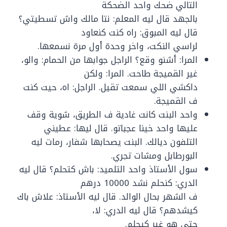
التالي ضحك واحد الضحكة
بالجهد قال ليه المعلم: نتا مالك واش تسطيتي؟
قال ليه المبوق: راه كنت كنعاود
لراسي النكت، واخر وحدة أول مرة نسمعها.
المرا: أشنو وقع؟ الراجل جوابها من الحمام: والو،
غير القميجة طاحت. المرا: ولكن
داكشي اللي سمعت تقيل. الراجل: اه، حيت كنت
ف القميجة.
واحد البنت كانت غادية ف الطريق، شوية وقف
عليها واحد خينا عجباتو. قال ليها: عطيني
التلفون ديالك. البنت يصحابها شفار، رمات ليه
البورطابل ومشات تجري.
سول الأستاذ واحد التلميد: باش كتحلم؟ قال ليه
الدري: كنحلم نشد 10000 درهم
ف الشهر بحال الوالد. قال ليه الأستاذ: علاش باك
كيشدهم؟ قال ليه الدري: لا،
حتى هو غير كيحلم.