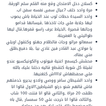
كسلان دخل الامتحان وقع منه القلم سلم الورقة.
مرة واحد خلف 7عيال سمى نفسه سفن اب.
واحد السيدة حطات ثوب عند الخياط باش يصوب
ليها جلابة ملي جات تاخذها ,قيساتها قدامو
وجاتها قصيرة ,الخياط عرف راسو قفرها,قال ليها
طواليتي يا العفريتة.
سمعاتو مراتو وجات فالظلام جهتو وكتقول اويلي
يا مولاي عبد القادر فين غادي بيا ,بلا دفيع,طلق
مني عفاك.
محشش كيسمع اغنية فيوتوب والكونيكسيو عندو
تقيلة كل شوية كتقطع قاليه دخلنا عليك بالله
ملي محفظهاش لاااااش كتغنيها.
واحد الشيطان سافر ووصي ولادو يديرو خدمتهم
فاش قالهم شنو درتو الشياطين؟الاول قالوا انا
طلقت 20 مراة ,والثاني قالو انا فتنت 100 شاب
,والثالث قالوا انا خرجت علي 50 سمسار ,قال باه
يالمصخووط يالك قلت ليك بعد من عمامك.