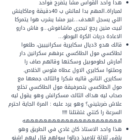
هدا واحد القواس مشا يتفرج فواحد
لمباراة..المهم بدا لماتش ب 40دقيقة وماكاينش
اللي يسجل الهدف…غير مشا يشرب هوا يتمركا
لبيت منين رجع تيجري ماشافوش…و فاش دارو
الاعادة دربات الكرة البوطو…
قالك هدو 3ديال سكايرية سكرانييين، طلعوا
لطاكسي مول الطاكسي عرفهم سكرانين دار
أمارش لطوموبيل وسكتها وقالهم صاف را
وصلتوا سكايري الاول عطاه فلوس الخلاص.
سكايري التاني قاليه شكرا والثالث جمعها مع
مول الطاكسي بتصرفيقة مول الطاكسي تخلع
صحاب ليه هداك الثالث مسكرانش وهو يقول ليه
علاش ضربتيني؟ وهو يرد عليه : المرة الجاية احترم
السرعة را كنتي غتقتلنا !!!!
ههههههههههههههههههههههه
هذا واحد الاستاذ كان غادي في الطريق وهو
يلقى ثلاثة تلاميذ ديالوا سولهم قال ليهم اشنو