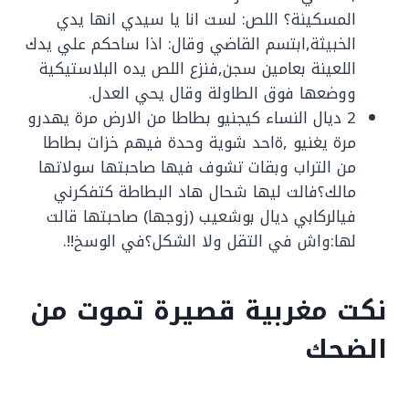
المسكينة؟ اللص: لست انا يا سيدي انها يدي
الخبيثة,ابتسم القاضي وقال: اذا ساحكم علي يدك
اللعينة بعامين سجن,فنزع اللص يده البلاستيكية
ووضعها فوق الطاولة وقال يحي العدل.
2 ديال النساء كيجنيو بطاطا من الارض مرة يهدرو
مرة يغنيو ,ةاحد شوية وحدة فيهم خزات بطاطا
من التراب وبقات تشوف فيها صاحبتها سولاتها
مالك؟فالت ليها شحال هاد البطاطة كتفكرني
فيالركابي ديال بوشعيب (زوجها) صاحبتها قالت
لها:واش في التقل ولا الشكل؟في الوسخ!!.
نكت مغربية قصيرة تموت من
الضحك