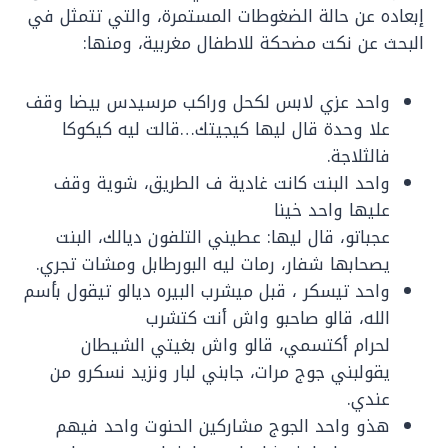
إبعاده عن حالة الضغوطات المستمرة، والتي تتمثل في
البحث عن نكت مضحكة للاطفال مغربية، ومنها:
واحد عزي لابس لكحل وراكب مرسيدس بيضا وقف
علا وحدة قال ليها كيجيتك…قالت ليه كيكوكا
فالثلاجة.
واحد البنت كانت غادية ف الطريق، شوية وقف
عليها واحد خينا
عجباتو، قال ليها: عطيني التلفون ديالك، البنت
يصحابها شفار، رمات ليه البورطابل ومشات تجري.
واحد تيسكر ، قبل ميشرب البيره ديالو تيقول بأسم
الله، قالو صاحبو واش أنت كتشرب
لحرام أكتسمي، قالو واش بغيتي الشيطان
يقولبني جوج مرات، جابني لبار ونزيد نسكرو من
عندي.
هذو واحد الجوج مشاركين الحنوت واحد فيهم