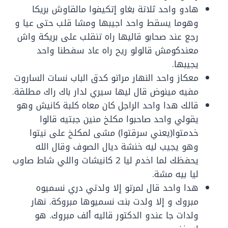
هادو واحد ثلاتة بغاو إتكيفوا مالقاوش بريكا
وهوما يسقط واحد اجيبها ومشا قلب حتى عيا و
رجع عند صحابو قاليها راه تنقلب على بريكة واش
معندكومش قالولو ريح راه عاد سفطنا واحد
يجيبها.
معكاز واحد النهار مراتو كدق الباب نسات الساروت
مفيه مينوض قال ليها سيري لدار باك راك مطلقة.
قالك هدا واحد الراجل كان معاه كلبة كانيش وهو
يقولي واحد صاحبوا مكلخ منين جبتيه قالوا
خدمتوا(يعني سرقتوا) مشى لمكلخ على نيتوا
وهو يجيب ليه خنشة ديال الصوف وقال الله
يحفظك لما اخدم ليا 2 كانيشات واللي شاط صاوب
ليا بيه مشة.
هدا واحد قال لمرتو إلا ولدتي دري نسميوه
مبروك و إلا ولدت بنت نسميوها مبروكة. نهار
ولدات جا عندو الدكتور قاليه ألف مبروك. هو