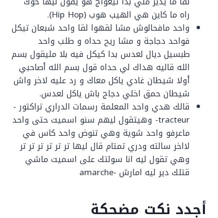
لقا ما يدير ملي بدا تيعواج هو يقول ليها خوك
راه ما كاين هي الهيب هوب (Hip Hop).
واحد مافحالوش مشا لقهوا لقا واحد شبعان تيكل
فواحد دجاجة و مشا ريح حداه و طلب واحد
طبسيل ديال لعدس بدا كيكل فيه بلا مليقول بسم
الله قاليه هداك لي حداه قول بسم الله أصاحبي
أولا شيطان غادي ياكل معاك و رد عليه لاخر واش
شيطان حمق اخلي دجاج باش ياكل لعدس.
قالك هدي واحد المعلمة رسمات الدراري تراكتور -
tracteur- وهيتقول ليهم سنو اسميت حتى واحد
ماعرفو واحد شوية وهي تنوض واحد كاس في
لااخر سالته ودري تمتام قال ليها تر تر تر تر تر تر
وهي تقول ليه انا سولتك على اسميت ماشي
قتلك دير ليه امارش -amarche
أجدد نكت مضحكة