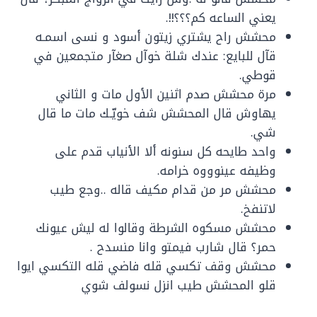
يعني الساعه كم؟؟؟!!.
محشش راح يشتري زيتون أسود و نسى اسمـه
قآل للبايع: عندك شلة خوآل صغآر متجمعين في
قوطي.
مرة محشش صدم اثنين الأول مات و الثاني
يهاوش قال المحشش شف خويّـك مات ما قال
شي.
واحد طايحه كل سنونه ألا الأنياب قدم على
وظيفه عينوووه خرامه.
محشش مر من قدام مكيف قاله ..وجع طيب
لاتنفخ.
محشش مسكوه الشرطة وقالوا له ليش عيونك
حمر؟ قال شارب فيمتو وانا منسدح .
محشش وقف تكسي قله فاضي قله التكسي ايوا
قلو المحشش طيب انزل نسولف شوي