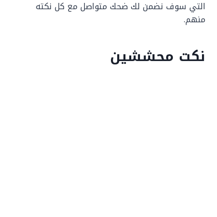
التي سوف نضمن لك ضحك متواصل مع كل نكته
منهم.
نكت محششين