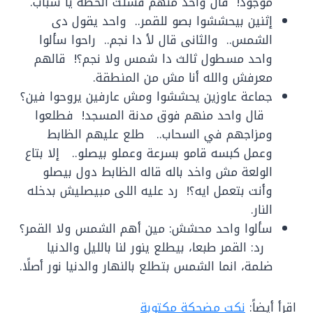
موجود! قال واحد منهم فشلت الخطة يا شباب.
إثنين بيحششوا بصو للقمر.. واحد يقول دى
الشمس.. والثانى قال لأ دا نجم.. راحوا سألوا
واحد مسطول ثالث دا شمس ولا نجم؟! قالهم
معرفش والله أنا مش من المنطقة.
جماعة عاوزين يحششوا ومش عارفين يروحوا فين؟
قال واحد منهم فوق مدنة المسجد! فطلعوا
ومزاجهم في السحاب.. طلع عليهم الظابط
وعمل كبسه قامو بسرعة وعملو بيصلو.. إلا بتاع
الولعة مش واخد باله قاله الظابط دول بيصلو
وأنت بتعمل ايه؟! رد عليه اللى مبيصليش بدخله
النار.
سألوا واحد محشش: مين أهم الشمس ولا القمر؟
رد: القمر طبعا، بيطلع ينور لنا بالليل والدنيا
ضلمة، انما الشمس بتطلع بالنهار والدنيا نور أصلًا.
اقرأ أيضاً:
نكت مضحكة مكتوبة