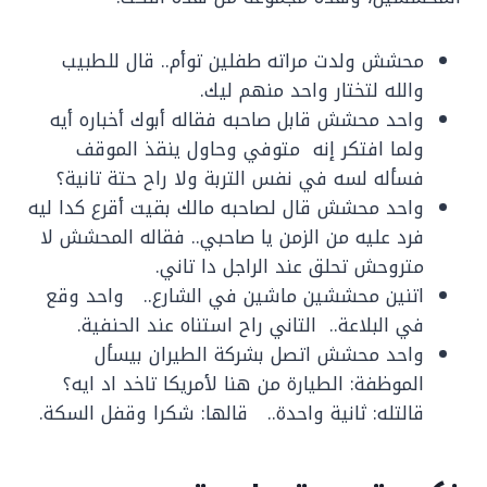
محشش ولدت مراته طفلين توأم.. قال للطبيب
والله لتختار واحد منهم ليك.
واحد محشش قابل صاحبه فقاله أبوك أخباره أيه
ولما افتكر إنه متوفي وحاول ينقذ الموقف
فسأله لسه في نفس التربة ولا راح حتة تانية؟
واحد محشش قال لصاحبه مالك بقيت أقرع كدا ليه
فرد عليه من الزمن يا صاحبي.. فقاله المحشش لا
متروحش تحلق عند الراجل دا تاني.
اتنين محششين ماشين في الشارع.. واحد وقع
في البلاعة.. التاني راح استناه عند الحنفية.
واحد محشش اتصل بشركة الطيران بيسأل
الموظفة: الطيارة من هنا لأمريكا تاخد اد ايه؟
قالتله: ثانية واحدة.. قالها: شكرا وقفل السكة.