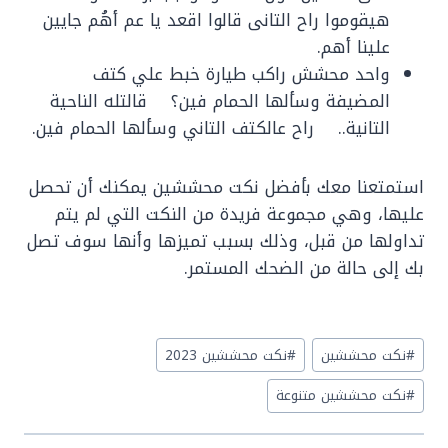
هيقوموا راح التانى قالوا اقعد يا عم أهُم جايين
علينا أهم.
واحد محشش راكب طيارة خبط علي كتف
المضيفة وسألها الحمام فين؟ قالتله الناحية
التانية.. راح عالكتف التاني وسألها الحمام فين.
استمتعنا معك بأفضل نكت محششين يمكنك أن تحصل
عليها، وهي مجموعة فريدة من النكت التي لم يتم
تداولها من قبل، وذلك بسبب تميزها وأنها سوف تصل
بك إلى حالة من الضحك المستمر.
Post
#
نكت محششين
#
نكت محششين 2023
Tags:
#
نكت محششين متنوعة