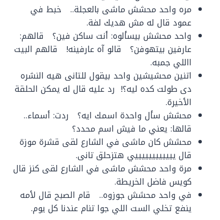
مره واحد محشش ماشى بالعجلة.. خبط في
عمود قال له مش هديك لفة.
واحد محشش بيسألوه: أنت ساكن فين؟ قالهم:
عارفين بيتهوفن؟ قالو آه عارفينه! قالهم البيت
االلي جمبه.
اتنين محشيشين واحد بيقول للتانى هيه النشره
دى طولت كده ليه؟! رد عليه قال له يمكن الحلقة
الأخيرة.
محشش سأل واحدة اسمك ايه؟ ردت: أسماء..
قالها: يعني ما فيش اسم محدد؟
محشش كان ماشى في الشارع لقى قشرة موزة
قال ييييييييييييي هتزحلق تانى.
مرة واحد محشش ماشى في الشارع لقى كنز قال
كويس فاضل الخريطة.
في واحد محشش جوزوه.. قام الصبح قال لأمه
ينفع تخلي الست اللي جوا تنام عندنا كل يوم.