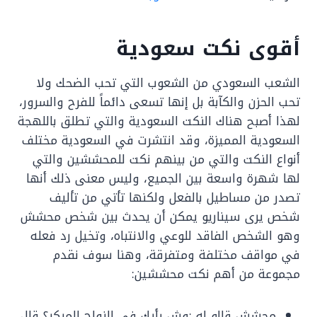
أقوى نكت سعودية
الشعب السعودي من الشعوب التي تحب الضحك ولا
تحب الحزن والكآبة بل إنها تسعى دائماً للفرح والسرور،
لهذا أصبح هناك النكت السعودية والتي تطلق باللهجة
السعودية المميزة، وقد انتشرت في السعودية مختلف
أنواع النكت والتي من بينهم نكت للمحششين والتي
لها شهرة واسعة بين الجميع، وليس معنى ذلك أنها
تصدر من مساطيل بالفعل ولكنها تأتي من تأليف
شخص يرى سيناريو يمكن أن يحدث بين شخص محشش
وهو الشخص الفاقد للوعي والانتباه، وتخيل رد فعله
في مواقف مختلفة ومتفرقة، وهنا سوف نقدم
مجموعة من أهم نكت محششين:
محشش قالو له :وش رأيك في الزواج المبكر؟ قال