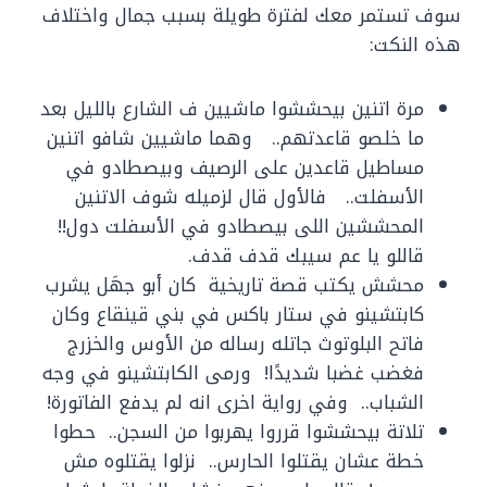
سوف تستمر معك لفترة طويلة بسبب جمال واختلاف
هذه النكت:
مرة اتنين بيحششوا ماشيين ف الشارع بالليل بعد
ما خلصو قاعدتهم.. وهما ماشيين شافو اتنين
مساطيل قاعدين على الرصيف وبيصطادو في
الأسفلت.. فالأول قال لزميله شوف الاتنين
المحششين اللى بيصطادو في الأسفلت دول!!
قاللو يا عم سيبك قدف قدف.
محشش يكتب قصة تاريخية كان أبو جهَل يشرب
كابتشينو في ستار باكس في بني قينقاع وكان
فاتح البلوتوث جاتله رساله من الأوس والخزرج
فغضب غضبا شديدًا! ورمى الكابتشينو في وجه
الشباب.. وفي رواية اخرى انه لم يدفع الفاتورة!
تلاتة بيحششوا قرروا يهربوا من السجن.. حطوا
خطة عشان يقتلوا الحارس.. نزلوا يقتلوه مش