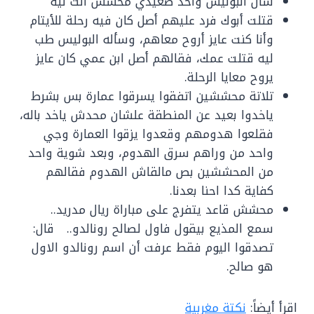
سأل البوليس واحد صعيدي محشش أنت ليه
قتلت أبوك فرد عليهم أصل كان فيه رحلة للأيتام
وأنا كنت عايز أروح معاهم، وسأله البوليس طب
ليه قتلت عمك، فقالهم أصل ابن عمي كان عايز
يروح معايا الرحلة.
تلاتة محششين اتفقوا يسرقوا عمارة بس بشرط
ياخدوا بعيد عن المنطقة علشان محدش ياخد باله،
فقلعوا هدومهم وقعدوا يزقوا العمارة وجي
واحد من وراهم سرق الهدوم، وبعد شوية واحد
من المحششين بص مالقاش الهدوم فقالهم
كفاية كدا احنا بعدنا.
محشش قاعد يتفرج على مباراة ريال مدريد..
سمع المذيع بيقول فاول لصالح رونالدو.. قال:
تصدقوا اليوم فقط عرفت أن اسم رونالدو الاول
هو صالح.
اقرأ أيضاً:
نكتة مغربية