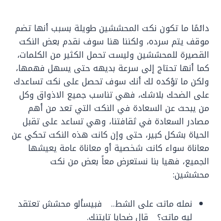
دائمًا ما تكون نكت المحششين طويلة بسبب أنها تضم
موقف يتم سرده، ولكننا هنا سوف نقدم بعض النكت
القصيرة للمحششين وليست تحمل الكثير من الكلمات،
كما أنها تحتاج إلى سرعة بديهه حتى يسهل فهمها،
ولكن ما تؤكده لك أنك سوف تحصل على نكت تساعدك
على الضحك بلاشك، فهي تناسب جميع الاذواق وكل
من يبحث عن السعادة في النكت التي تعد من أهم
مصادر السعادة في ثقافتنا، وهي تساعد على تقبل
الحياة بشكل كبير، حتى وإن كانت هذه النكت تحكي عن
معاناة سواء كانت شخصية أو معاناة عامة يعيشها
الجميع، فهيا بنا نستعرض معاً بعض من نكت
محششين:
نمله ماتت على الشط.. فبيسألو محشش تعتقد
ليه ماتت؟ قال ضحايا تايتنك.