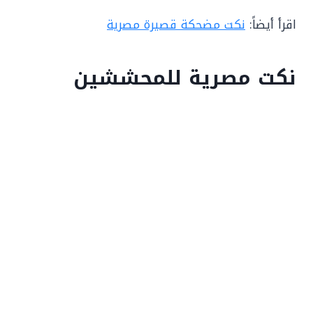
اقرأ أيضاً:
نكت مضحكة قصيرة مصرية
نكت مصرية للمحششين