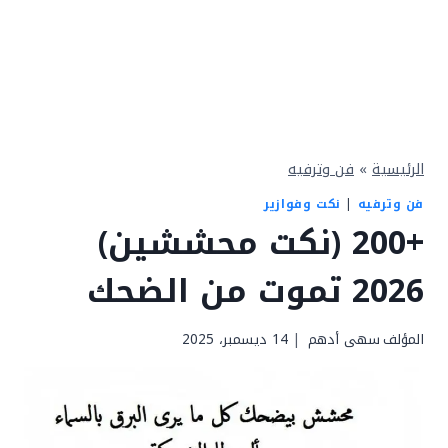
الرئيسية
»
فن وترفيه
فن وترفيه
|
نكت وفوازير
+200 (نكت محششين)
2026 تموت من الضحك
المؤلف
سهى أدهم
14 ديسمبر، 2025