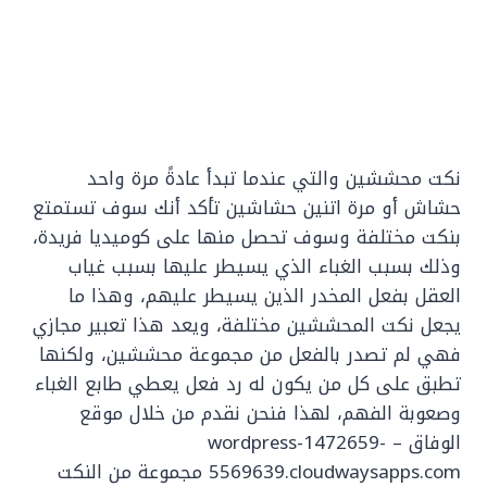
نكت محششين والتي عندما تبدأ عادةً مرة واحد
حشاش أو مرة اتنين حشاشين تأكد أنك سوف تستمتع
بنكت مختلفة وسوف تحصل منها على كوميديا فريدة،
وذلك بسبب الغباء الذي يسيطر عليها بسبب غياب
العقل بفعل المخدر الذين يسيطر عليهم، وهذا ما
يجعل نكت المحششين مختلفة، ويعد هذا تعبير مجازي
فهي لم تصدر بالفعل من مجموعة محششين، ولكنها
تطبق على كل من يكون له رد فعل يعطي طابع الغباء
وصعوبة الفهم، لهذا فنحن نقدم من خلال موقع
الوفاق – wordpress-1472659-
5569639.cloudwaysapps.com مجموعة من النكت