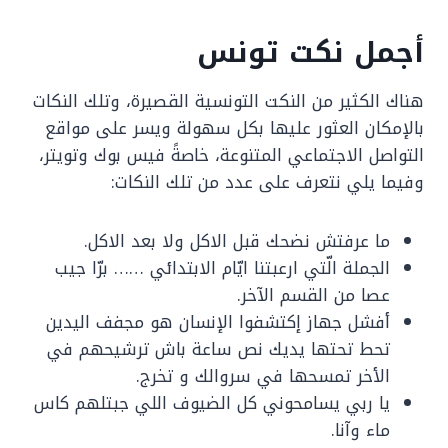
أجمل نكت تونس
هناك الكثير من النكت التونسية القصيرة، وتلك النكات
بالإمكان العثور عليها بكل سهولة ويسر على مواقع
التواصل الاجتماعي المتنوعة، خاصةً فيس بوك وتويتر،
وفيما يلي نتعرف على عدد من تلك النكات:
ما عرفتش نضحك قبل الاكل ولا بعد الاكل.
الجملة الّتي ارعبتنا ايّام الابتدائي …… برّا جيب
عصا من القسم الآخر.
أفشل جهاز إكتشفوا الإنسان هو مجفف اليدين
تحط تحتها يديك نص ساعة باش ترشيحهم في
الأخر تمسحها في سروالك و تخرج.
يا ربي يسامحوني كل الضيوف اللي جبتلهم كاس
ماء وآنا.