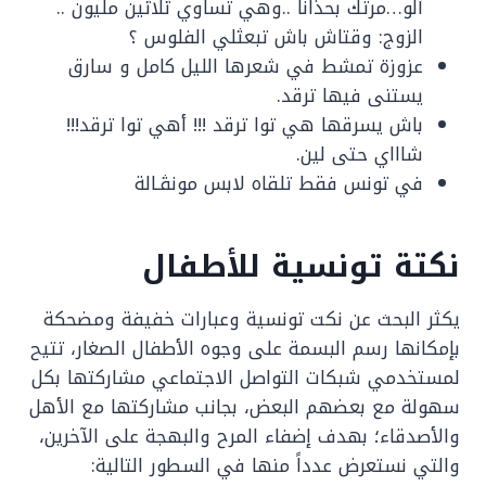
آلو…مرتك بحذانا ..وهي تساوي ثلاثين مليون ..
الزوج: وقتاش باش تبعثلي الفلوس ؟
عزوزة تمشط في شعرها الليل كامل و سارق
يستنى فيها ترقد.
باش يسرقها هي توا ترقد !!! أهي توا ترقد!!!
شاااي حتى لين.
في تونس فقط تلقاه لابس مونڨـالة
نكتة تونسية للأطفال
يكثر البحث عن نكت تونسية وعبارات خفيفة ومضحكة
بإمكانها رسم البسمة على وجوه الأطفال الصغار، تتيح
لمستخدمي شبكات التواصل الاجتماعي مشاركتها بكل
سهولة مع بعضهم البعض، بجانب مشاركتها مع الأهل
والأصدقاء؛ بهدف إضفاء المرح والبهجة على الآخرين،
والتي نستعرض عدداً منها في السطور التالية: