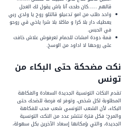
قالهم ……كان طحت آنا باش يقول لك العجل
واحد طلب من امو تدعيلو قالتلو روح يا ولدي ربي
يعطيك دار بلا كرا و ماكلا بلا شرا ياخي قي روحو
في الحبس.
فمة دودة امشات للحمام تعرفوش علاش خافت
على روحها لا اداود من الوسخ.
نكت مضحكة حتى البكاء من
تونس
تقدم النكات التونسية الجديدة السعادة والفكاهة
المطلوبة لكل شخص، وتوفر له فرصة للضحك حتى
البكاء، لأن الشعب التونسي شعب محب للفكاهة
والمرح؛ فكل فترة تنتشر عدد من النكت التونسية
الجديدة، والتي بإمكانها إسعاد الآخرين بكل سهولة،