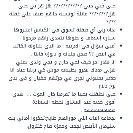
خبي خبي خبي ???????????? هز هز تي خبي
هزز???????? عائلة تونسية جاهم ضيف على غفلة
???? .
بجاه ربي أي طفلة تسوق في الكياس اعتبروها
سيارة إسعاف و خلوها تتعدى راهم مرجونا .
أغبى سؤال في العربية : ما الذي يتناوله الكاتب
في النص ؟؟ صحن جلبانة و دبوزة فانتا .
انا نهار اخر كيف نجي خارج و يجي ولدي يقلي
هزني معاك نهزو بطبيعة موش كي برشا عباد انا
صغير يخليوني نجري في جرتهم حفيان و في يدي
برج دلاع .
حبي نحلفلك بحبنا ما تفرقنا كان الموت …. هذي
أقوى كذبة عند العشاق لحظة السعادة
هههههههه .
لجماعة الباك اللي مورالهم طايح:تذكروا أماني بنت
سليمان الأبيض نجحت وحمزة طاح.كنترول.