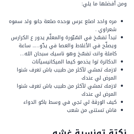
ومن أفضلها ما يلي:
مره واحد اصلع عرس بوحده صلعة جابو ولد سموه
شعراوي .
تبدأ تفسّخ في السّبّورة والمعلّم يدور ع الكرارس
ويصلّح في الأغلاط والعصا في يدّو….. ساعة
كاملة وانت تفسّخ وهو ناسيك سبحان الله…
الدكاترة توا يخدمو كيما الميكانيسيآنات
لازمك تمشي لأكثر من طبيب باش تعرف شنوا
المرض لي عندك
لازمك تمشي لأكثر من طبيب باش تعرف شنوا
المرض لي عندك
كيف الورقة لي تجي في وسط باكو الدواء
فاش تستنى من شعب
نكتة تونسية غشه