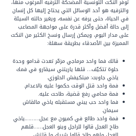
توفر النكت التونسية المضحكة الترفيه المرغوب منها،
والترفيه هو أحد الوسائل التي يحتاج إليها كل إنسان
في الحياة، حتى يرفه عن نفسه، ويغير حالته السيئة
إلى حالة أفضل وأكثر قدرة على مواجهة المصاعب
على مدار اليوم، ويمكن إرسال ونسخ الكثير من النكت
المميزة بين الأصدقاء بطريقة سهلة:
قالك فما واحد مرماجي مزمّر تعدت قدامو وحدة
حلوة تتكيّف… قلها ياريتني سيقارو في فمك
ياخي جاوبت: مبتكيفش الحلوزي.
فمة واحد قتل الوقت حكموا عليه بالاعدام.
فمة محامي رفع قضية، طاحت عليه.
فما واحد حب يبني مستقبله ياخي مالقاش
سيمان.
فمة واحد طالع في كميون مع عجل……….ياخي
طاح العجل قالوا للراجل وينو العجل……قلهم
العجل ماهو طاح قالوا شبيك ما قلتش ………