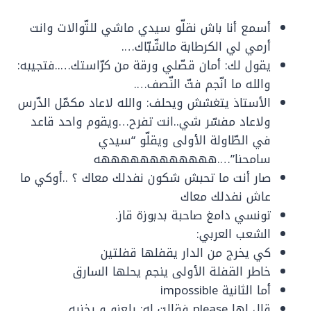
أسمع أنا باش نقلّو سيدي ماشي للتّوالات وانت
أرمي لي الكرطابة مالشّبّاك….
يقول لك: أمان قصّلي ورقة من كرّاستك…..فتجيبه:
والله ما انّجم فتّ النّصف….
الأستاذ يتغشش ويحلف: والله لاعاد مكمّل الدّرس
ولاعاد مفسّر شي..انت تفرح…ويقوم واحد قاعد
في الطّاولة الأولى ويقلّو “سيدي
سامحنا”….ههههههههههههه
صار أنت ما تحبش شكون نفدلك معاك ؟ ..أوكي ما
عاش نفدلك معاك
تونسي دامغ صاحبة بدبوزة قاز.
الشعب العربي:
كي يخرج من الدار يقفلها قفلتين
خاطر القفلة الأولى ينجم يحلها السارق
أما الثانية impossible
قال لها please فقالت له: يلعنو و يخزيه.