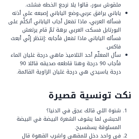
ملقوش سور، قالوا يلا نرجع الخطه فشلت.
ياباني يرافق عربي،وضع الياباني إصبعه على أذنه
فسأله العربي، ماذا تفعل أجاب الياباني أتكلّم على
البورتابل فسكت العربي برهة ثمّ قام يرتعش
فسأله الياباني ماذا تفعل فأجابه :إنتظر إنّي أبعث
فاكس.
سأل المعلّم أحد التلاميذ ماهي درجة غليان الماء
فأجاب 90 درجة وهنا قاطعه صديقه قائلا 90
درجة ياسيدي هي درجة غليان الزاوية القائمة.
نكت تونسية قصيرة
شنوة اللي قالك عجق في الدنيا؟
الحبشي لما يشوف الشعرة البيضة في البيضة
المسلوقة يسقسيح.
في واحد دخل للمقهى واشرب القهوة قال