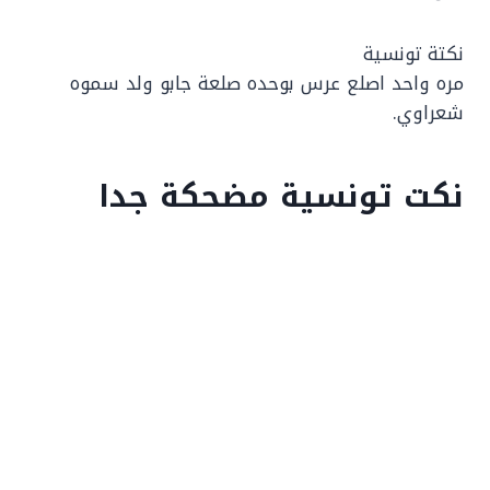
نكتة تونسية
مره واحد اصلع عرس بوحده صلعة جابو ولد سموه
شعراوي.
نكت تونسية مضحكة جدا