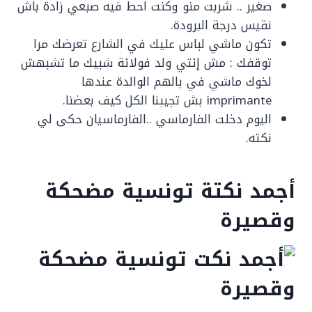
صغير .. شربت منو وكنت احط فيه صبعي زادة باش
نقيس درجة البرودة.
ﺗﻜﻮن ﻣﺎﺷﻲ ﻟﺒﺎس ﻋﻠﻴﻚ ﻓﻲ اﻟﺸﺎرع ﺗﻌﺮﺿﻚ ﻣﺮا
ﺗﻮﻗﻔﻚ : ﻣﺶ إﻧﺘﻲ وﻟﺪ ﻓﻮﻻﻧﺔ ﺷﺒﻴﻚ ﻣﺎ ﺗﺸﺒﻬﺶ
ﻟﺨﻮك ﻣﺎﺷﻲ ﻓﻲ ﺑﺎﻟﻬﻢ اﻟﻮاﻟﺪة ﻋﻨﺪﻫﺎ
imprimante ﺑﺶ ﺗﺠﻴﺒﻨﺎ اﻟﻜﻞ ﻛﻴﻒ بعضنا.
اليوم دخلت الفارماسي ..الفارماسيان حكى لي
نكته.
أجمد نكتة تونسية مضحكة
وقصيرة