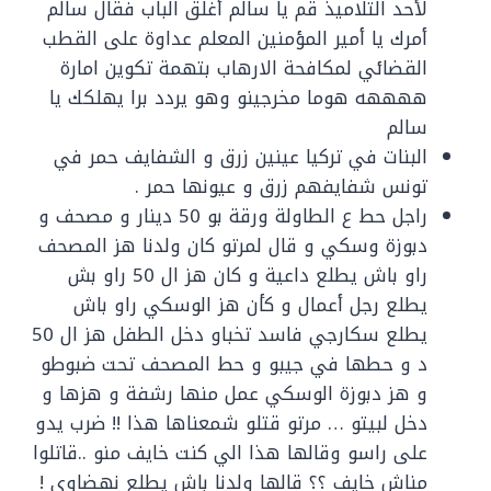
لأحد التلاميذ قم يا سالم أغلق الباب فقال سالم
أمرك يا أمير المؤمنين المعلم عداوة على القطب
القضائي لمكافحة الارهاب بتهمة تكوين امارة
ههههه هوما مخرجينو وهو يردد برا يهلكك يا
سالم
البنات في تركيا عينين زرق و الشفايف حمر في
تونس شفايفهم زرق و عيونها حمر .
راجل حط ع الطاولة ورقة بو 50 دينار و مصحف و
دبوزة وسكي و قال لمرتو كان ولدنا هز المصحف
راو باش يطلع داعية و كان هز ال 50 راو بش
يطلع رجل أعمال و كأن هز الوسكي راو باش
يطلع سكارجي فاسد تخباو دخل الطفل هز ال 50
د و حطها في جيبو و حط المصحف تحت ضبوطو
و هز دبوزة الوسكي عمل منها رشفة و هزها و
دخل لبيتو … مرتو قتلو شمعناها هذا !! ضرب يدو
على راسو وقالها هذا الي كنت خايف منو ..قاتلوا
مناش خايف ؟؟ قالها ولدنا باش يطلع نهضاوي !