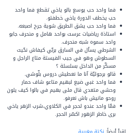
فما واحد حب يوسع بالو ياخي تقطع فما واحد
حب يخطف الدورة ياخي خطفتو.
فما واحد حب يشق الطريق شوية جرح اصبعه.
استاذة رياضيات عرست بواحد هامل و منحرف جابو
واحد سموه شبه منحرف.
الشرطي يسأل في السارق بربّي كيفاش نحّيت
السطوش وهو في جيب الفيستة متاع الراجل و
مسكّر من الداخل بسلسلة ؟
قالو برجوليّة آنا ما نعطيش دروس بلّوشي.
فما واحد غبي ضيع لبهيم متاعو شاف حمار
وحشي متعدي قال ملى بهيم في بالوا كيف يلون
روحو مانيش باش نعرفو.
فمّا واحد عندو لحجر في الكلاوي،شرب الزهر ياخي
برى خاطر الزهور اكسّر الحجر.
اقرأ أيضاً:
نكتة مغربية