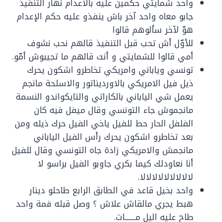
واحد شمايتي حكمين عليه بالاعدام نهار التنفيذ
جابو معاه واحد آخر باش ينفذو عليه حكم الإعدام
هوّ لآخر سألوهم قالوا
للأوّل أش تحب قبل التنفيذ قالهم نحب نشوف
أمي قالوا للشمايتي و أنت قالهم ما تجيبوش أمّو.
تونسي وياباني وامريكي تخاطرو اشكون يحرك
ذيل فيل الامريكي بالاورديناتور والاسلحة مانجم
يعمل شي الياباني بالكاراتي والتايكواندو النسمة
مانجموش جاء التونسي وقال ميفل فيه كان
الفلفل الحار حط للفيل ياخي الفيل حرك ذيله ومن
بعد تخاطرو اشكون يحرك رأس الفيل الياباني
مانجمش والامريكي زادة جاه التونسي وقال للفيل
أنا نعاودلك كيما بكري جاوبو الفيل براسو لا
لالالالالالالالالا.
واحد بخيل قاعد في الطابق الرابع طاحلو دينار
هبط يجري مالقاش علاش ؟ وصل قبله فمة واحد
طاح عليه اليل مـــــــات.