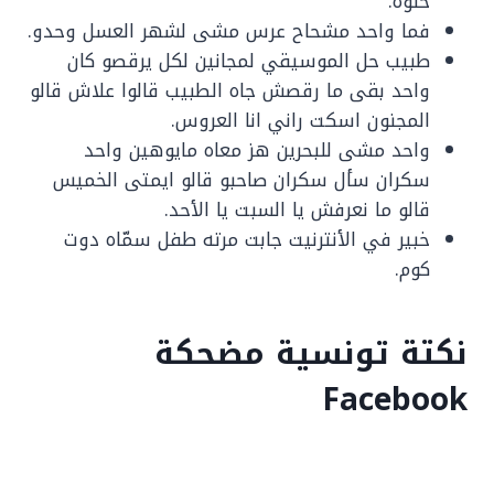
حلوة.
فما واحد مشحاح عرس مشى لشهر العسل وحدو.
طبيب حل الموسيقي لمجانين لكل يرقصو كان
واحد بقى ما رقصش جاه الطبيب قالوا علاش قالو
المجنون اسكت راني انا العروس.
واحد مشى للبحرين هز معاه مايوهين واحد
سكران سأل سكران صاحبو قالو ايمتى الخميس
قالو ما نعرفش يا السبت يا الأحد.
خبير في الأنترنيت جابت مرته طفل سمّاه دوت
كوم.
نكتة تونسية مضحكة
Facebook