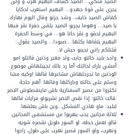
الصيد متكي… الصيد كشاف البهيم هرب و ولى
يجري على قوة جهدو… البهيم استغرب لحكايا
كفاش الصيد خايف.. وشد جرتو وقال اليوم نهارك
يا صيد… وهوما يجريو الصيد يلقى حفرة نقز فيها
البهيم لحقو و نقز حاتا هو… في وسط الحفرة
البهيم يلقاها بكلها …صيودا… والصيد يقول :
قلتلكم راني نجيبو خبش لا.
واحد بليد خالتو جابت ولد مغير وذنين قالتلو امو
أمشي بارك لخالتك أما رد بالك تجيبلهاش موضوع
الوذنين ما تجرحلهاش مشاعرها قالها اوكيه مشا
وسلم على خالته وباركلها وقالها: أهم حاجة
تكثروا من عصير السفنارية باش ماينقصلوش النضر
.قالت خالتو: إذا نقص النضر نشريولو مرايات قالها
لبليد: ماو هاذي المشكل…وين باش يعلقها.
ثلاثة مجانين يحب يهربوا من مستشفى المجانين،
قالو نعمل خطه، لو السور طويل نقصره شويه
ونهرب، ولو السور قصير نهرب على طول، راحوا