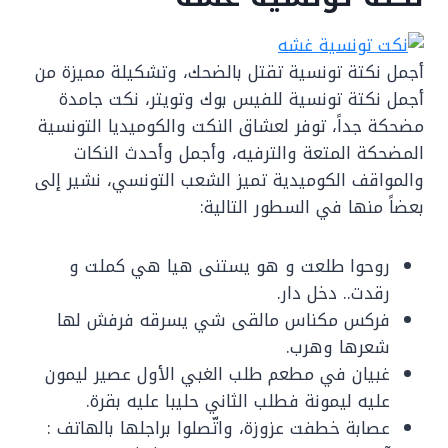
أجمل نكتة تونسية تقتل بالضحك، وتشكيلة مميزة من
أجمل نكتة تونسية للفيس بوك وتويتر، نكت جامدة
مضحكة جداً، توفر لعشاق النكت والكوميديا التونسية
المضحكة المتعة والترفيه، وأجمل وأحدث النكات
والمواقف الكوميدية تميز الشعب التونسي، نشير إلى
بعضاً منها في السطور التالية:
روحوا طلعت و هو يستنى هيا هي كملت و
رقدت.. دخل دار.
فركس مكناس مالقى شي يسرقه فرفش لها
شعرها وهرب.
غبيان في مطعم طلب الغبي الأول عصير ليمون
عليه ليمونة فطلب الثاني حليبا عليه بقرة.
عصابة خطفت عزوزة، واتّصلوا براجلها بالهاتف :