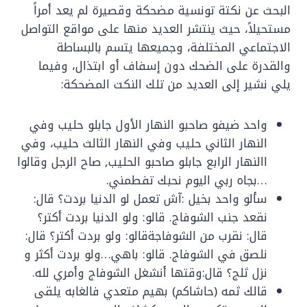
البحث عن نكتة تونسية مضحكة وقصيرة لم يعد أمراً
مستحيلاً، حيث ينتشر العديد منها على مواقع التواصل
الاجتماعي المختلفة، وجميعها يتسم بالبساطة
والقدرة على الضحك دون إسفاف أو ابتذال، وفيما
يلي نشير إلى العديد من تلك النكت المضحكة:
واحد ضيفو صاحبو النهار الأول جابلو حليب وفي
النهار الثاني حليب وفي النهار الثالث حليب، وفي
االنهار الرابع جابلو صاحبو الحليب, صاح الرجل وقالوا
…بجاه ربي اليوم نحبك تفطمني.
سألو واحد بخيل :آش تعمل لو الدنيا بردت؟ قال:
نقعد جنب الشوفاج. قالو: ولو الدنيا بردت أكتر؟
قال: نقرب من الشوفاجةقالو: ولو بردت أكتر؟ قال:
نلصق في الشوفاج. قالو: باهي…ولو بردت أكثر و
نزل ثلج؟ قال:وقتها أنشغل الشوفاج وأمري لله.
قالك ثمه (حاشاكم) بهيم متعدي فالغابه يلقى