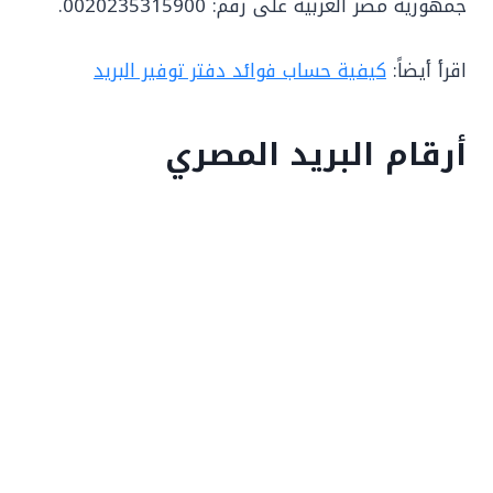
جمهورية مصر العربية على رقم: 0020235315900.
اقرأ أيضاً:
كيفية حساب فوائد دفتر توفير البريد
أرقام البريد المصري