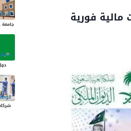
 مالية فورية
جامعة ج
دول
شركات