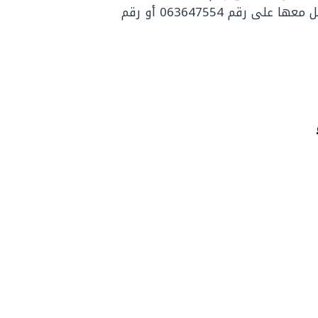
جمعية البر الخيرية: في بريدة، ويمكن التواصل معها على رقم 063647554 أو رقم