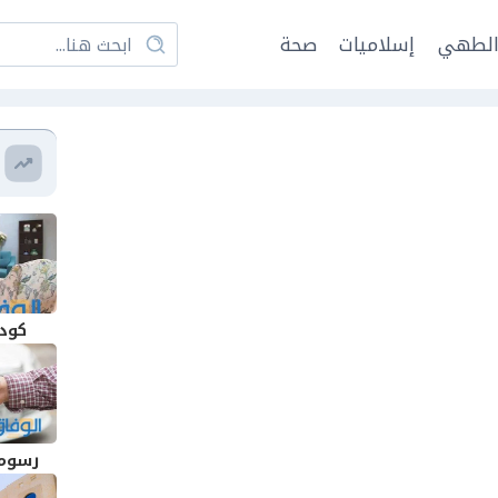
لطهي
إسلاميات
صحة
كود
رسوم 