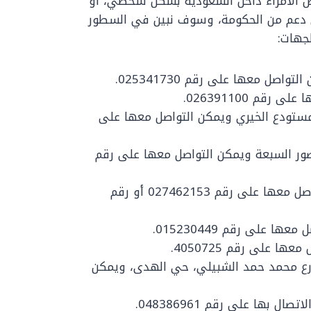
ض الأمراء داخل السعودية بشكل شخصي، أو
قي دعم من الحكومة، وسوف نبين في السطور
لجهات:
صل معها على رقم 025341730.
قم 026391100.
لمستودع الخيري ويمكن التواصل معها على
ور السبعة ويمكن التواصل معها على رقم
جمعية البر الخيرية: في الطائف ويمكن التواصل معها على رقم 027462153 أو رقم
 على رقم 015230449.
ا على رقم 4050725.
ارع محمد حمد الشبيلي، حي الهدى، ويمكن
ل بها على رقم 048386961.