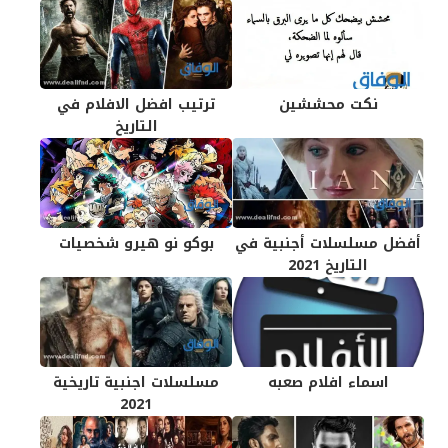
نكت محششين
ترتيب افضل الافلام في
التاريخ
أفضل مسلسلات أجنبية في
بوكو نو هيرو شخصيات
التاريخ 2021
اسماء افلام صعبه
مسلسلات اجنبية تاريخية
2021