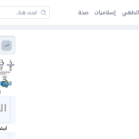
لطهي
إسلاميات
صحة
ا
أبشر