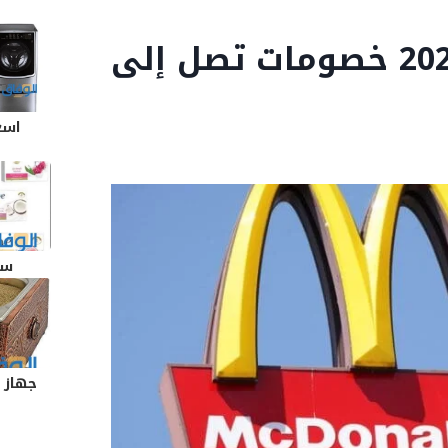
كود خصم ماكدونالدز 2026 خصومات تصل إلى
اسع
سع
جهاز 