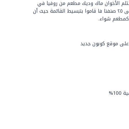
تي قد بدأ في عام 1940، حيث استلم الأخوان ماك وديك مطعم من روفيا في
كاليفورنيا وكانت فيه قائمة الطعام كبيرة تصل إلى ٢٥ صنفنا فا قاموا بتبسيط القائمة حيث أن
 كمطعم شواء.
على موقع كوبون جديد
10%