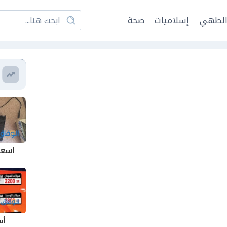
لطهي
إسلاميات
صحة
اسعار
أس