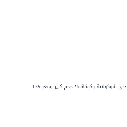
ساندويتشات مع ماك فرايز حجم كبير و1 صانداي شوكولاتة وكوكاكولا حجم كبير بسعر 139