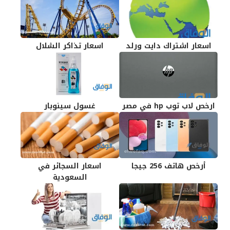
اسعار اشتراك دايت ورلد
اسعار تذاكر الشلال
ارخص لاب توب hp في مصر
غسول سينوبار
أرخص هاتف 256 جيجا
اسعار السجائر في
السعودية