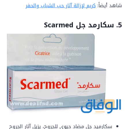
شاهد أيضاً:
كريم لإزالة آثار حب الشباب والحفر
5. سكارمد جل Scarmed
سكارميد جل مضاد حيوي للجروح، يزيل آثار الجروح