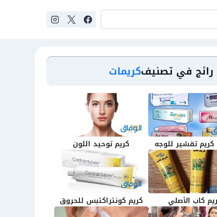
رائج في تصنيف
كريمات
كريم تقشير للوجه
كريم توحيد اللون
يم كاب الأصلي
كريم كونتراكتبس للحروق