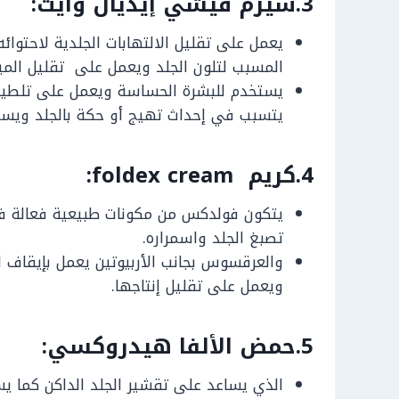
3.سيرم فيشي إيديال وايت:
يعمل على تقليل الالتهابات الجلدية لاحتوائ
المسبب لتلون الجلد ويعمل على تقليل الميل
يستخدم للبشرة الحساسة ويعمل على تلطيف 
يتسبب في إحداث تهيج أو حكة بالجلد ويستخد
4.كريم foldex cream:
يتكون فولدكس من مكونات طبيعية فعالة في
تصبغ الجلد واسمراره.
والعرقسوس بجانب الأربيوتين يعمل بإيقاف ال
ويعمل على تقليل إنتاجها.
5.حمض الألفا هيدروكسي:
الذي يساعد على تقشير الجلد الداكن كما ي