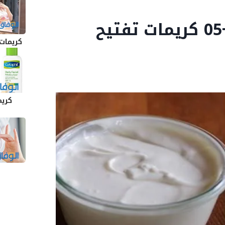
كريم للتبيض … أفضل +05 كريمات تفتيح
كريمات
كريم