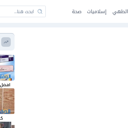
لطهي
إسلاميات
صحة
افضل 
كر