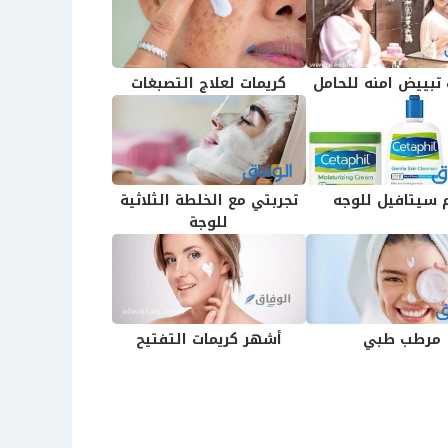
 تبييض امنه للحامل
كريمات لعلاج التصبغات
 سيتافيل للوجه
تجربتي مع الخلطة الثلاثية
للوجة
مرطب طبي
أشهر كريمات التفتيح