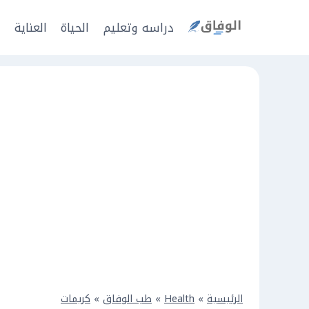
Ski
t
دراسه وتعليم
الحياة
العناية
ا
conten
الرئيسية
»
Health
»
طب الوفاق
»
كريمات