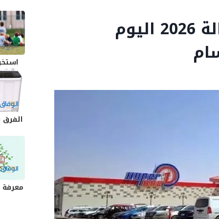
عروض هايبر وان | شغالة 2026 اليوم
ام
استخرا
الفرق ب
معرفة ش