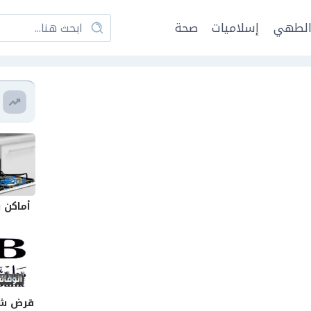
لطهي
إسلاميات
صحة
أماكن ب
قرض شخ