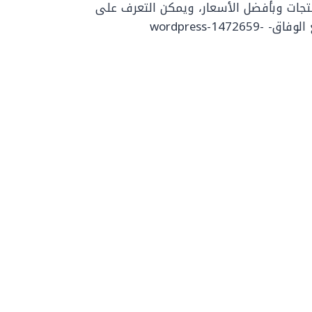
تجات وبأفضل الأسعار، ويمكن التعرف على
آخر وأحدث العروض في هايبر وان من خلال موقع الوفاق- wordpress-1472659-