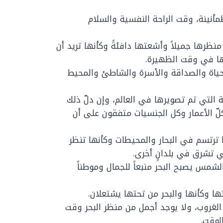
ينة، وقت الراحة النفسية والسلام
رها جميلاً وأشعتها دافئةً وكأنها تريد أن
بثها في وقت الظهيرة.
الحياة والصداقة والأسرة والشاطئ والمحيط
التي تم تصويرها في العالم، وإن دلّ ذلك
لّ الأعمار وكل الجنسيات متفقون على أن
رتسم في البحار والمحيطات وكأنها تنظر
 تشرق في بلدانٍ أخرى.
شمس يصبح البحر منبعاً للجمال وموطناً
ا وكأنها والبحر من تحتها يشتعلان.
غروب، ولا يوجد أجمل من منظر البحر وقت
لوقت.