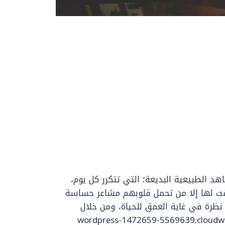
د الطبيعية البديعة؛ التي تتكرر كل يوم،
تفت لها إلا من تحمل قلوبهم مشاعر حساسة
رة في غاية العمق للحياة، ومن خلال
وقع الوفاق-wordpress-1472659-5569639.cloudwaysapps.com