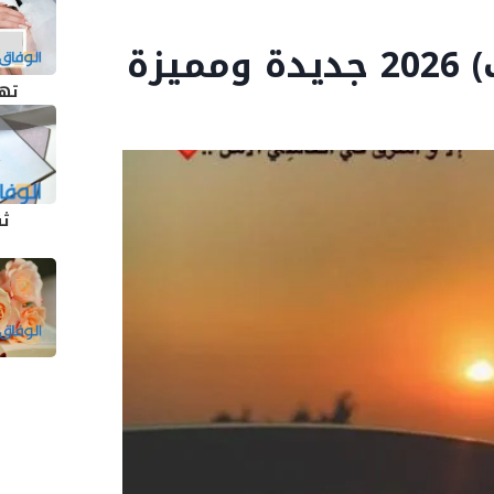
تهن
ثن