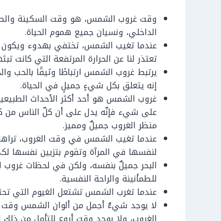
وقت غروب الشمس، هو وقت السكينة والطمأن
الداخلي، ونسيان جميع هموم الحياة.
عندما تغيب الشمس، تختفي بهدوء ويكون منظ
تعتذر لنا عن الحرارة المرتفعة التي كانت ت
يرتبط غروب الشمس ارتباطًا وثيقًا بالحب و
إنه يتعلق بكل شيءٍ جميلٍ في الحياة.
غروب الشمس هو أحد أكثر الأحداث الطبيعية 
على شيء فإنّه يدل على أن كلّ الناس من ك
منظر الغروب جميلٌ ومميز.
عندما تغيب الشمس في وقت الغروب، تراها ت
لنفسها في المرآة وتقوم بتزيين نفسها لكي
البحر جميلٌ بنفسه، ولكن في لحظات غروب ال
للطمأنينة والراحة النفسية.
عندما تغرب الشمس تشتعل الغيوم التي تحته
لا يوجد شيءٌ أجمل من ألوان الشمس وقت ال
الغروب، ولا يوجد وقت أروع للتأمل من ذلك ا