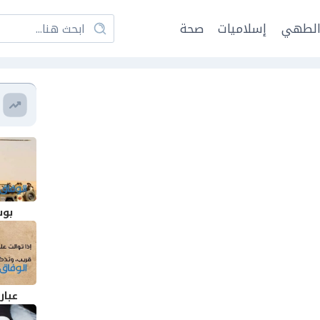
لطهي
إسلاميات
صحة
بوس
عبار