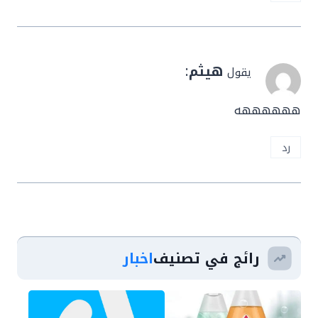
هيثم
:
يقول
ههههههه
رد
رائج في تصنيف
اخبار