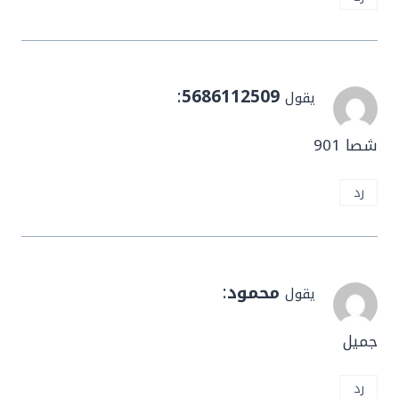
:
5686112509
يقول
شصا 901
رد
محمود
:
يقول
جميل
رد