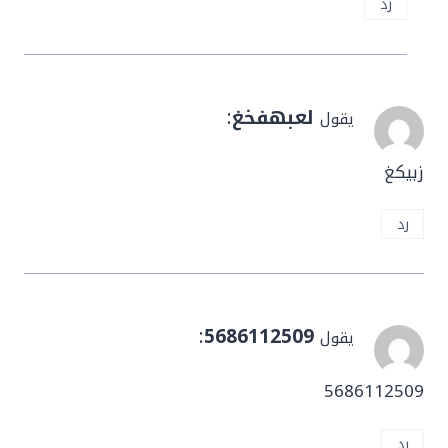
رد
لعبهفخغ
:
يقول
زبيكغ
رد
:
5686112509
يقول
5686112509
رد