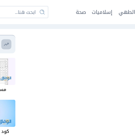
لطهي
إسلاميات
صحة
مسي
كود 