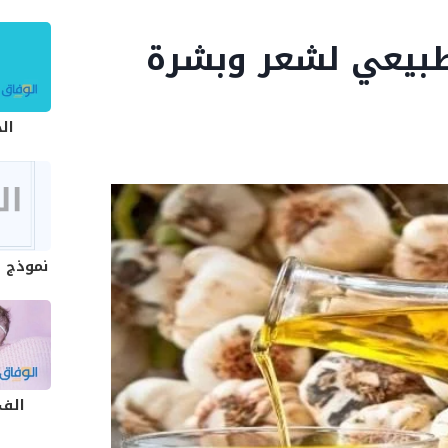
 طبيعي لشعر وبشرة
ال
نموذج ع
الف 