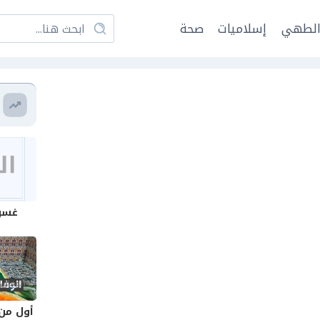
لطهي
إسلاميات
صحة
غسول
أول من