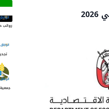
20
رواتب ح
تجديد
جمعية 