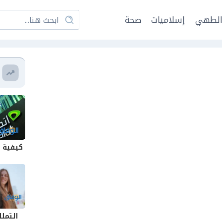
لطهي
إسلاميات
صحة
كيفية إ
التمل