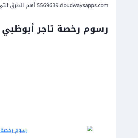
5569639.cloudwaysapps.com أهم الطرق التي يمكن من خلالها استخراج هذه الرخصة.
رسوم رخصة تاجر أبوظبي