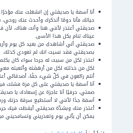
أنا آسفة يا صديقتي إن انشغلت عنك مؤخرًا و
حيالك فأنا دومًا أتذكرك وأحدث عنك روحي، ف
صديقتي أعتذر لأنني هنا وأنت هناك، لأن ق
عيناك تنام بكل هذا الأسى.
صديقتي أني أشاهدكِ من بعيد كل يوم وأريد 
بصديقتي فقد نسيت انك لم تعودي كذلك.
اعتذر لكل من سببت له جرحا سواء كان بكلما
لكل من خذلته لكل من أرهقته وأتعبته معي ل
أنتم رائعون في كلّ شيء حقًا، أصدقائي أعتذ
آنا آسفة يا صديقتي على كل مرة فشلت فيه
صمتي، حرفيًا آنا عاجزة عن إسعادك يا صديق
آسفة جدًا لأنني لا أستطيع سرقة حزنك ورمي
أعتذر منك وبشدّة صديقتي أيقظت فيك جرحًا
يمكن أن يأتي يوم وتعذريني وتسامحيني من