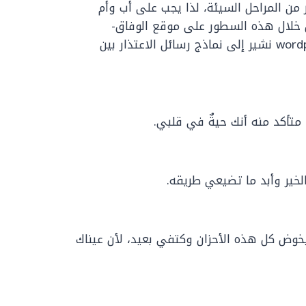
 من المراحل السيئة، لذا يجب على أب وأم
من خلال هذه السطور على موقع الوفاق-
wordpress-1472659-5569639.cloudwaysapps.com نشير إلى نماذج رسائل الاعتذار بين
متأكد منه أنك حيةٌ في قلبي.
خير وأبد ما تضيعي طريقه.
يخوض كل هذه الأحزان وكتفي بعيد، لأن عيناك