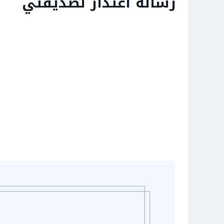
رسالة اعتذار لصديقتي