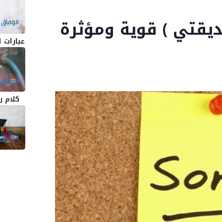
 لصديقتي ) قوية ومؤثرة
عبارات 
كلام ر