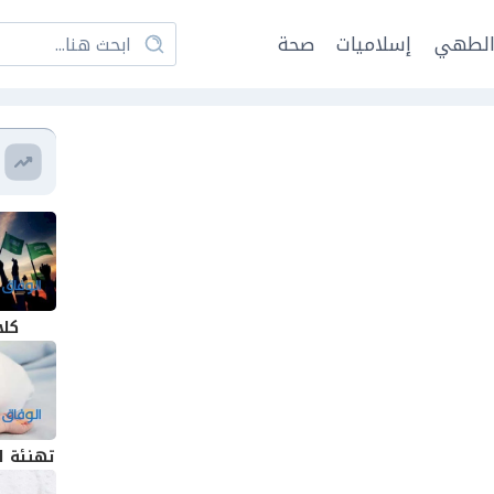
لطهي
إسلاميات
صحة
كلا
تهنئة ا