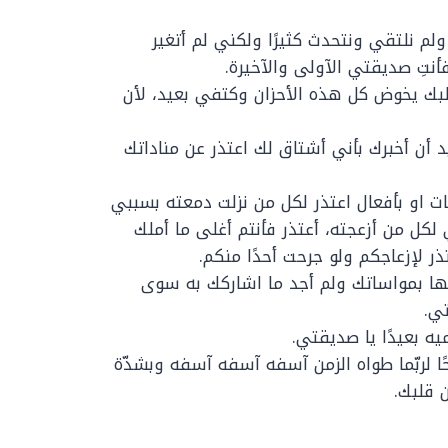
لم نلتقي ونتحدث كثيرًا ولكني لم أتغير
أنتِ صديقتي الآولى والآخيرة.
لبك يخوض كل هذه الأحزان وكتفي بعيد، لأن
أن أخبرك بأني أشتاق لك اعتذر عن مناداتك
ت او بأفعال اعتذر لكل من نزلت دمعته بسببي
كل من أزعجته، أعتذر فأنتم أغلى ما أملك
ر لإزعاجكم ولو جرحت أحدًا منكم.
ا بمواساتك ولم أجد ما اشاركك به سوى
تي.
ه بعيدًا يا صديقتي.
 لربّما طواه الزمن آسفه آسفه آسفه وبشدّة
 قلبك.