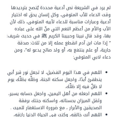
لم يرد في الشريعة نص أدعية محددة يُنصح بترديدها
وقت الدعاء للأب المتوفى، وكل إنسان يحق له اختيار
أدعية وعبارات مناسبة للدعاء لأبيه المتوفى، ذلك لأن
الأب والأم من أعظم النعم التي منّ الله على عباده
بها، وقد قال نبينا وحبيبنا الكريم ﷺ في حديث شريف:
” إذا مات ابن آدم انقطع عمله إلا من ثلاث: صدقة
جارية، أو علم ينتفع به، أو ولد صالح يدعو له”، ومن
دعاء لابي المتوفي:
اللهم في هذا اليوم الفضيل، لا تجعل نور قبر أبي
ينطفئ أبدًا، واجعل سكنه الجنة، وظلّه بظلّك يوم
لا ظلّ فيه إلا ظلّك.
اللهم اجعله من أهل اليمين، واجعل حسابه يسير،
وثقل الميزان بحسناته، واسكنه جنتك برفقة
الصديقين والأبرار ، مع ضرورة الاستغفار للميت .
اللهم أنت خالقه، وكنت في الحياة الدنيا رازقه،