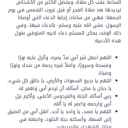
الساعة عقب كل صلاة، ويفضل الكثير من الأشخاص
ترديدها بعد صلاة الفجر أو قبل غروب الشمس في يوم
الجمعة؛ فهي من ساعات إجابة الدعاء التي أوصانا
الرسول- صلى الله عليه وسلم- بالدعاء فيها، وفي
ذلك الوقت يمكن للمسلم دعاء لابيه المتوفي بقول
هذه الأدعية:
اللهم اجعل قبر أبي مدّ بصره، وأنزل عليه نورًا
وفسحة وسرورًا، واملأ قبره رحمة من عندك ونورًا
وضياءً.
اللهم يا بديع السموات والأرض، يا خالق كل شيء،
يا حنان يا منان، أسألك أن ترحم أبي وتغفر له.
ربي أسألك الجنة والفردوس الأعلى، وأكرم نزل
أبي وارحمه واغفر له يا ألله.
اللهم يا صمد، يا واحد يا أحد، انقل أبي من الضيق
إلى السعة، وأسكنه جنة الخلود، واجعله في
منازل الشهداء والصديقين.