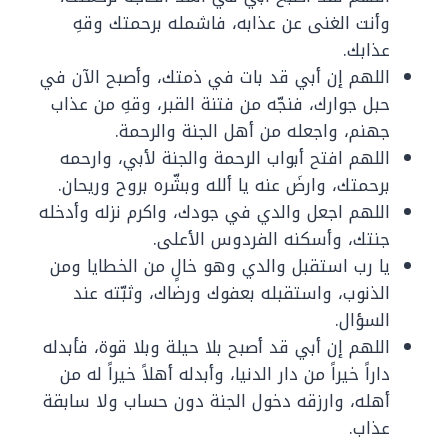
وأنت الغنى عن عذابه، فاشمله برحمتك وقهِ
عذابك.
اللهم إن أبي قد بات في ذمتك، وأصبح الآن في
حبل جوارك، فنجّه من فتنة القبر، وقهِ من عذاب
جهنم، واجعله من أهل الجنة والرحمة.
اللهم افتح أبواب الرحمة والجنة لأبي، وارحمه
برحمتك، وارضَ عنه يا ألله وبشّره بروح وريحان.
اللهم اجعل والدي في جودك، واكرم نزله وأدخله
جنتك، وأسكنه الفردوس الأعلى.
يا رب استقبل والدي وهو خالٍ من الخطايا ومن
الذنوب، واستقبله بعفوك ورضاك، وثبّته عند
السؤال.
اللهم إن أبي قد أصبح بلا حيلة وبلا قوة، فأبدله
داراً خيراً من دار الدنيا، وأبدله أهلاً خيراً له من
أهله، وارزقه دخول الجنة دون حساب ولا سابقة
عذاب.