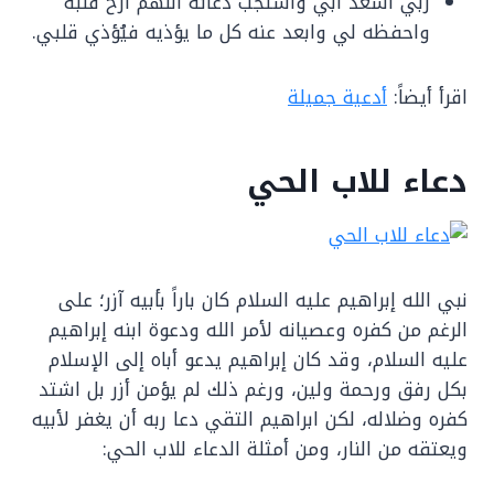
ربي اسعد ابي واستجب دعائه اللهم ارح قلبه
واحفظه لي وابعد عنه كل ما يؤذيه فيُؤذي قلبي.
اقرأ أيضاً:
أدعية جميلة
دعاء للاب الحي
نبي الله إبراهيم عليه السلام كان باراً بأبيه آزر؛ على
الرغم من كفره وعصيانه لأمر الله ودعوة ابنه إبراهيم
عليه السلام، وقد كان إبراهيم يدعو أباه إلى الإسلام
بكل رفق ورحمة ولين، ورغم ذلك لم يؤمن أزر بل اشتد
كفره وضلاله، لكن ابراهيم التقي دعا ربه أن يغفر لأبيه
ويعتقه من النار، ومن أمثلة الدعاء للاب الحي: