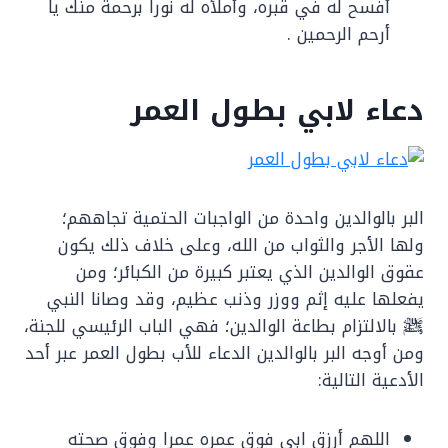
أفسح له في قبره، وأملأه له نوراً برحمة منك يا
أرحم الرحمين .
دعاء لابي بطول العمر
البر بالوالدين واحدة من الواجبات الحتمية تجاههم؛
ولها الأجر والثواب من الله، وعلى خلاف ذلك يكون
عقوق الوالدين الذي يعتبر كبيرة من الكبائر؛ ومن
يفعلها عليه إثم ووزر وذنب عظيم، وقد وصانا النبي
ﷺ بالالتزام بطاعة الوالدين؛ فهي الباب الرئيسي للجنة،
ومن أوجه البر بالوالدين الدعاء للأب بطول العمر عبر أحد
الأدعية التالية:
اللهم أرزق ابي فوق عمره عمرا وفوق صحته