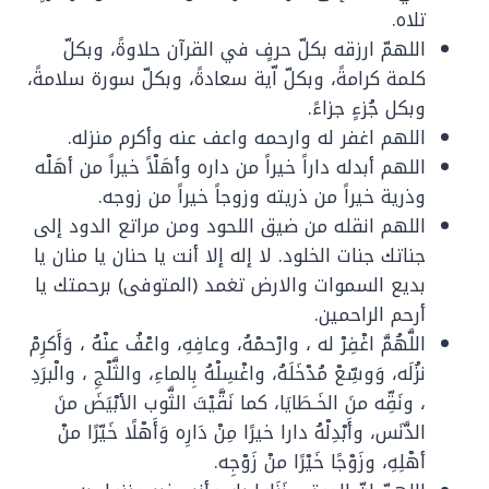
تلاه.
اللهمّ ارزقه بكلّ حرفٍ في القرآن حلاوةً، وبكلّ
كلمة كرامةً، وبكلّ اّية سعادةً، وبكلّ سورة سلامةً،
وبكل جُزءٍ جزاءً.
اللهم اغفر له وارحمه واعف عنه وأكرم منزله.
اللهم أبدله داراً خيراً من داره وأهَلْاً خيراً من أهَلْه
وذرية خيراً من ذريته وزوجاً خيراً من زوجه.
اللهم انقله من ضيق اللحود ومن مراتع الدود إلى
جناتك جنات الخلود. لا إله إلا أنت يا حنان يا منان يا
بديع السموات والارض تغمد (المتوفى) برحمتك يا
أرحم الراحمين.
اللَّهُمَّ اغْفِرْ له ، وارْحمْهُ، وعافِهِ، واعْفُ عنْهُ ، وَأَكرِمْ
نزُلَه، وَوسِّعْ مُدْخَلَهُ، واغْسِلْهُ بِالماءِ، والثَّلْجِ ، والْبرَدِ
، ونَقِّه منَ الخَـطَايَا، كما نَقَّيْتَ الثَّوب الأبْيَضَ منَ
الدَّنَس، وأَبْدِلْهُ دارا خيرًا مِنْ دَارِه وَأَهْلًا خَيّرًا منْ
أهْلِهِ، وزَوْجًا خَيْرًا منْ زَوْجِه.