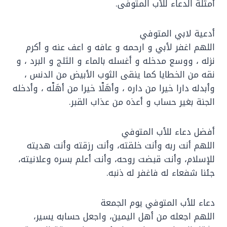
أمثلة الدعاء للأب المتوفى.
أدعية لابي المتوفي
اللهم اغفر لأبي و ارحمه و عافه و اعف عنه و أكرم
نزله ، ووسع مدخله و أغسله بالماء و الثلج و البرد ، و
نقه من الخطايا كما ينقى الثوب الأبيض من الدنس ،
وأبدله دارا خيرا من داره ، وأهَلْا خيرا من أهَلْه ، وأدخله
الجنة بغير حساب و أعذه من عذاب القبر.
أفضل دعاء للأب المتوفي
اللهم أنت ربه وأنت خلقته، وأنت رزقته وأنت هديته
للإسلام، وأنت قبضت روحه، وأنت أعلم بسره وعلانيته،
جئنا شفعاء له فاغفر له ذنبه.
دعاء للأب المتوفي يوم الجمعة
اللهم اجعله من أهل اليمين، واجعل حسابه يسير،