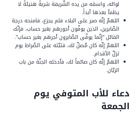
لوائه، واسقه من يده الشّريفة شربةً هنيئةً لا
يظمأ بعدها أبداً.
اللهمّ إنّه صبر على البلاء فلم يجزع، فامنحه درجة
الصّابرين، الذين يوفّون أجورهم بغير حساب، فإنّك
القائل “إنّما يوفّى الصّابرون أجرهم بغير حساب”.
اللهمّ إنّه كان مُصلّ لك، فثبّته على الصّراط يوم
تزلّ الأقدام.
اللهمّ إنّه كان صائماً لك، فأدخله الجنّة من باب
الريّان.
دعاء للأب المتوفي يوم
الجمعة