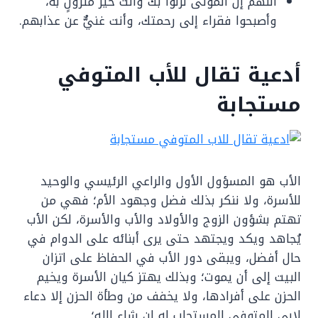
اللهمّ إنّ الموتى نَزَلوا بك وأنت خير منزولٍ به،
وأصبحوا فقراء إلى رحمتك، وأنت غنيٌّ عن عذابهم.
أدعية تقال للأب المتوفي
مستجابة
الأب هو المسؤول الأول والراعي الرئيسي والوحيد
للأسرة، ولا ننكر بذلك فضل وجهود الأم؛ فهي من
تهتم بشؤون الزوج والأولاد والأب والأسرة، لكن الأب
يُجاهد ويكد ويجتهد حتى يرى أبنائه على الدوام في
حال أفضل، ويبقى دور الأب في الحفاظ على اتزان
البيت إلى أن يموت؛ وبذلك يهتز كيان الأسرة ويخيم
الحزن على أفرادها، ولا يخفف من وطأة الحزن إلا دعاء
لابي المتوفي المستجاب له ان شاء الله؛