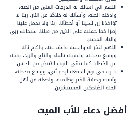
اللهم اني اسالك له الدرجات العلى من الجنة،
وادخله الجنة، وأسألك له خلاصًا من النار، ربنا لا
تؤاخذنا إن نسينا أو أخطأنا، ربنا ولا تحمل علينا
إصرًا كما حملته على الذين من قبلنا، سبحانك ربي
واليك المصير.
اللهم اغفر له وارحمه واعف عنه، واكرم نزله
ووسع مدخله، واغسله بالماء والثلج والبرد، ونقه
من الخطايا كما ينقى الثوب الأبيض من الدنس.
يا رب في يوم الجمعة ارحم أبي، ووسع مدخله،
وآنسه وحشة القبر وظلمته، واجعله من أهل
الجنة الضاحكين المستبشرين.
أفضل دعاء للأب الميت