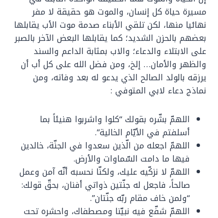
مسيرة حياة كل إنسان، والموت هو حقيقة لا مفر
نهائيا منها، لكن تلقي الأبناء صدمة موت الأب يقابلها
بعضهم بالحزن الشديد؛ كما يقابلها البعض الآخر بالصبر
على الابتلاء والدعاء؛ والاب بمثابة الداعم والسند
والظهر والأمان… إلخ، ومن فضل الله على كل أب أن
يرزقه بالولد الصالح الذي يدعو له بعد وفاته، ومن
نماذج دعاء لابي المتوفي :
اللهمّ بشّره بقولك “كلوا واشربوا هنيئاً بما
أسلفتم في الأيّام الخالية”.
اللهمّ اجعله من الّذين سعدوا في الجنّة، خالدين
فيها ما دامت السّماوات والأرض.
اللهمّ لا نزكّيه عليك، ولكنّا نحسبه أنّه آمن وعمل
صالحاً، فاجعل له جنّتين ذواتي أفنان، بحقّ قولك:
“ولمن خاف مقام ربّه جنّتان”.
اللهمّ شفّع فيه نبيّنا ومصطفاك، واحشره تحت