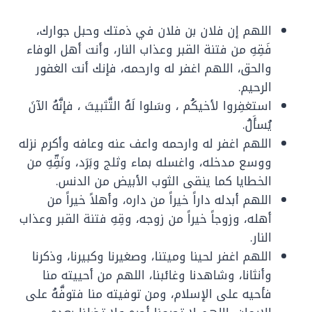
اللهم إن فلان بن فلان في ذمتك وحبل جوارك،
فَقِهِ من فتنة القبر وعذاب النار، وأنت أهل الوفاء
والحق، اللهم اغفر له وارحمه، فإنك أنت الغفور
الرحيم.
استغفِروا لأخيكُم ، وسَلوا لَهُ التَّثبيتَ ، فإنَّهُ الآنَ
يُسأَلُ.
اللهم اغفر له وارحمه واعف عنه وعافه وأكرم نزله
ووسع مدخله، واغسله بماء وثلج وبَرَد، ونَقِّهِ من
الخطايا كما ينقى الثوب الأبيض من الدنس.
اللهم أبدله داراً خيراً من داره، وأهلاً خيراً من
أهله، وزوجاً خيراً من زوجه، وقِهِ فتنة القبر وعذاب
النار.
اللهم اغفر لحينا وميتنا، وصغيرنا وكبيرنا، وذكرنا
وأنثانا، وشاهدنا وغائبنا، اللهم من أحييته منا
فأحيه على الإسلام، ومن توفيته منا فتوفَّهُ على