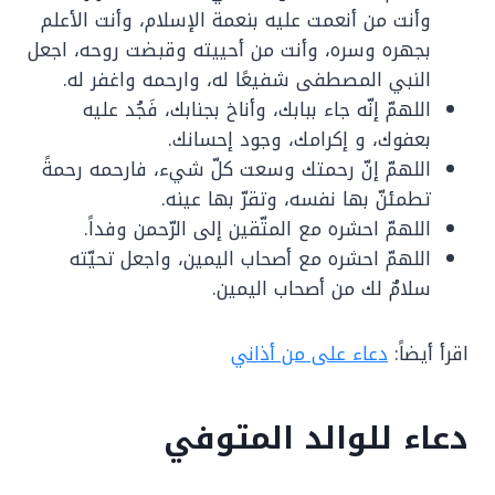
وأنت من أنعمت عليه بنعمة الإسلام، وأنت الأعلم
بجهره وسره، وأنت من أحييته وقبضت روحه، اجعل
النبي المصطفى شفيعًا له، وارحمه واغفر له.
اللهمّ إنّه جاء ببابك، وأناخ بجنابك، فَجُد عليه
بعفوك، و إكرامك، وجود إحسانك.
اللهمّ إنّ رحمتك وسعت كلّ شيء، فارحمه رحمةً
تطمئنّ بها نفسه، وتقرّ بها عينه.
اللهمّ احشره مع المتّقين إلى الرّحمن وفداً.
اللهمّ احشره مع أصحاب اليمين، واجعل تحيّته
سلامٌ لك من أصحاب اليمين.
اقرأ أيضاً:
دعاء على من أذاني
دعاء للوالد المتوفي