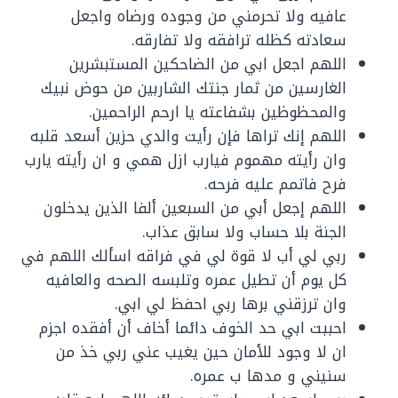
عافيه ولا تحرمني من وجوده ورضاه واجعل
سعادته كظله ترافقه ولا تفارقه.
اللهم اجعل ابي من الضاحكين المستبشرين
الغارسين من ثمار جنتك الشاربين من حوض نبيك
والمحظوظين بشفاعته يا ارحم الراحمين.
اللهم إنك تراها فإن رأيت والدي حزين أسعد قلبه
وان رأيته مهموم فيارب ازل همي و ان رأيته يارب
فرح فاتمم عليه فرحه.
اللهم إجعل أبي من السبعين ألفا الذين يدخلون
الجنة بلا حساب ولا سابق عذاب.
ربي لي أب لا قوة لي في فراقه اسألك اللهم في
كل يوم أن تطيل عمره وتلبسه الصحه والعافيه
وان ترزقني برها ربي احفظ لي ابي.
احببت ابي حد الخوف دائما أخاف أن أفقده اجزم
ان لا وجود للأمان حين يغيب عني ربي خذ من
سنيني و مدها ب عمره.