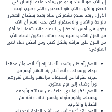
إن الأب هو السند وهو من يعتمد عليه الإنسان في
الصغر والكبر، والاب هو الصديق والاخ وحبيب ابنته
الأول؛ وبعد فقدهِ تشعر كل فتاة بعده بفقدان الشعور
بالراحة والأمان والاستقرار، لكن يجب العلم أن الأب
يكون في أمس الحاجة إلى الدعاء والاستغفار له؛ أكثر
من الحزن الشديد عليه بعد وفاته، ويهون الدعاء للأب
من الحزن على فراقه بشكل كبير، ومن أفضل دعاء لابي
المتوفي:
اللهمّ إنّه كان يشهد أنّك لا إله إلّا أنت، وأنّ محمّداً
عبدك ورسولك، وأنت أعلم به. اللهم أرحم من
عجزت عقولنا عن إستيعاب فراقهم وأجعل قبورهم
نوراً وضياء إلى يوم يبعثون.
اللهم اغفر لوالدي، واعف عن سيئاته وأرحمه
برحمتك، وأكرم مثواه وأحسن نزله، ونقّه من
الخطايا والذنوب.
اللهم لقد أصبح أبي في أشد الحاجة لرحمتك،