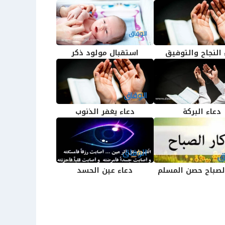
 النجاح والتوفيق
استقبال مولود ذكر
دعاء البركة
دعاء يغفر الذنوب
الصباح حصن المسلم
دعاء عين الحسد