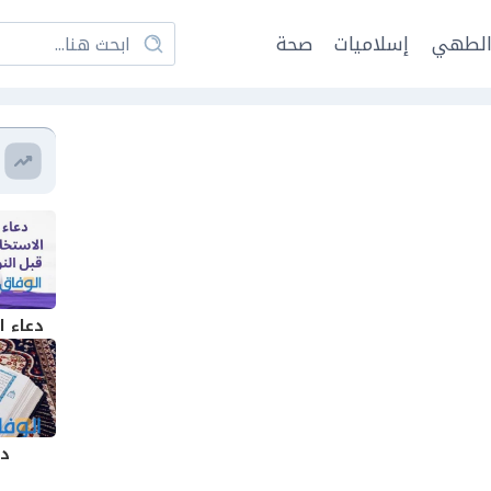
لطهي
إسلاميات
صحة
دعاء ا
دع