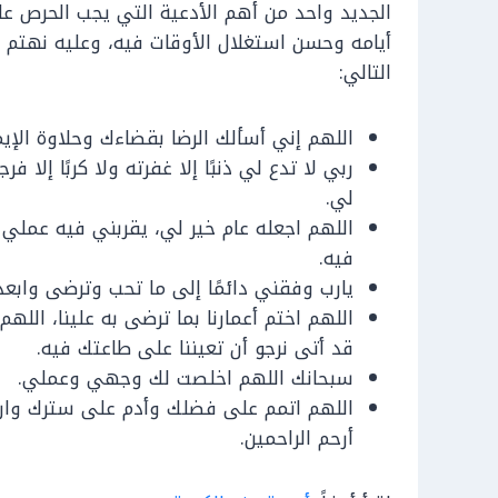
الجديد واحد من أهم الأدعية التي يجب الحرص عل
أيامه وحسن استغلال الأوقات فيه، وعليه نهتم ب
التالي:
اللهم إني أسألك الرضا بقضاءك وحلاوة الإيم
ربي لا تدع لي ذنبًا إلا غفرته ولا كربًا إلا 
لي.
اللهم اجعله عام خير لي، يقربني فيه عملي
فيه.
يارب وفقني دائمًا إلى ما تحب وترضى وا
اللهم اختم أعمارنا بما ترضى به علينا، الله
قد أتى نرجو أن تعيننا على طاعتك فيه.
سبحانك اللهم اخلصت لك وجهي وعملي.
اللهم اتمم على فضلك وأدم على سترك وارزق
أرحم الراحمين.