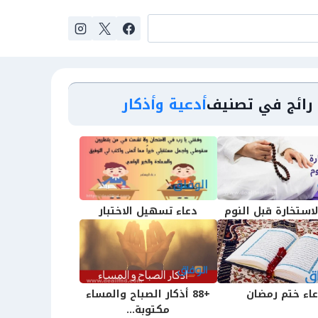
رائج في تصنيف
أدعية وأذكار
لاستخارة قبل النوم
دعاء تسهيل الاختبار
اء ختم رمضان
+88 أذكار الصباح والمساء
مكتوبة...