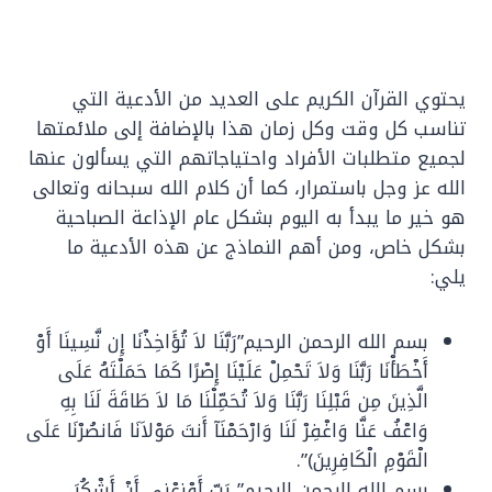
يحتوي القرآن الكريم على العديد من الأدعية التي
تناسب كل وقت وكل زمان هذا بالإضافة إلى ملائمتها
لجميع متطلبات الأفراد واحتياجاتهم التي يسألون عنها
الله عز وجل باستمرار، كما أن كلام الله سبحانه وتعالى
هو خير ما يبدأ به اليوم بشكل عام الإذاعة الصباحية
بشكل خاص، ومن أهم النماذج عن هذه الأدعية ما
يلي:
بسم الله الرحمن الرحيم”رَبَّنَا لاَ تُؤَاخِذْنَا إِن نَّسِينَا أَوْ
أَخْطَأْنَا رَبَّنَا وَلاَ تَحْمِلْ عَلَيْنَا إِصْرًا كَمَا حَمَلْتَهُ عَلَى
الَّذِينَ مِن قَبْلِنَا رَبَّنَا وَلاَ تُحَمِّلْنَا مَا لاَ طَاقَةَ لَنَا بِهِ
وَاعْفُ عَنَّا وَاغْفِرْ لَنَا وَارْحَمْنَآ أَنتَ مَوْلاَنَا فَانصُرْنَا عَلَى
الْقَوْمِ الْكَافِرِينَ)”.
بسم الله الرحمن الرحيم” رَبِّ أَوْزِعْنِي أَنْ أَشْكُرَ