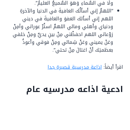
ولَا في السَّماءِ وَهوَ السَّميعُ العليمُ”.
“اللهمَّ إني أسألُك العافيةَ في الدنيا والآخرةِ
اللهم إني أسألك العفوَ والعافيةَ في ديني
ودنياي وأهلي ومالي اللهمَّ استُرْ عوراتي وآمِنْ
رَوْعاتي اللهم احفظْني مِنْ بينِ يديَّ ومِنْ خلفي
وعَنْ يميني وعَنْ شِمالي ومِنْ فوقي وأعوذُ
بعظمتِك أنْ اغتالَ مِنْ تحتي”.
اقرأ أيضاً:
اذاعة مدرسية قصيرة جدا
ادعية اذاعه مدرسيه عام