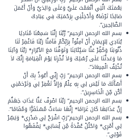
نِعْمَتَكَ الَّتِي أَنْعَمْتَ عَلَيَّ وَعَلَى وَالِدَيَّ وَأَنْ أَعْمَلَ
صَالِحًا تَرْضَاهُ وَأَدْخِلْنِي بِرَحْمَتِكَ فِي عِبَادِكَ
الصَّالِحِين”.
بسم الله الرحمن الرحيم” رَّبَّنَا إِنَّنَا سَمِعْنَا مُنَادِيًا
يُنَادِي لِلإِيمَانِ أَنْ آمِنُواْ بِرَبِّكُمْ فَآمَنَّا رَبَّنَا فَاغْفِرْ لَنَا
ذُنُوبَنَا وَكَفِّرْ عَنَّا سَيِّئَاتِنَا وَتَوَفَّنَا مَعَ الأبْرَارِ* رَبَّنَا وَآتِنَا
مَا وَعَدتَّنَا عَلَى رُسُلِكَ وَلاَ تُخْزِنَا يَوْمَ الْقِيَامَةِ إِنَّكَ لاَ
تُخْلِفُ الْمِيعَادَ”.
بسم الله الرحمن الرحيم” رَبِّ إِنِّي أَعُوذُ بِكَ أَنْ
أَسْأَلَكَ مَا لَيْسَ لِي بِهِ عِلْمٌ وَإِلاَّ تَغْفِرْ لِي وَتَرْحَمْنِي
أَكُن مِّنَ الْخَاسِرِينَ”.
بسم الله الرحمن الرحيم” رَبَّنَا اصْرِفْ عَنَّا عَذَابَ جَهَنَّمَ
إِنَّ عَذَابَهَا كَانَ غَرَامًا* إِنَّهَا سَاءَتْ مُسْتَقَرًّا وَمُقَامًا”.
بسم الله الرحمن الرحيم”رَبِّ اشْرَحْ لِي صَدْرِي* وَيَسِّرْ
لِي أَمْرِي* وَاحْلُلْ عُقْدَةً مِّن لِّسَانِي* يَفْقَهُوا
قَوْلِي”.