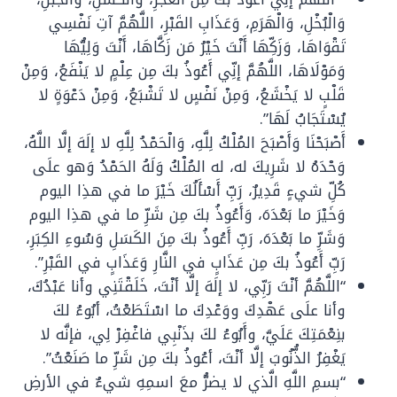
وَالْبُخْلِ، وَالْهَرَمِ، وَعَذَابِ القَبْرِ، اللَّهُمَّ آتِ نَفْسِي
تَقْوَاهَا، وَزَكِّهَا أَنْتَ خَيْرُ مَن زَكَّاهَا، أَنْتَ وَلِيُّهَا
وَمَوْلَاهَا، اللَّهُمَّ إنِّي أَعُوذُ بكَ مِن عِلْمٍ لا يَنْفَعُ، وَمِنْ
قَلْبٍ لا يَخْشَعُ، وَمِنْ نَفْسٍ لا تَشْبَعُ، وَمِنْ دَعْوَةٍ لا
يُسْتَجَابُ لَهَا”.
أَصْبَحْنَا وَأَصْبَحَ المُلْكُ لِلَّهِ، وَالْحَمْدُ لِلَّهِ لا إلَهَ إلَّا اللَّهُ،
وَحْدَهُ لا شَرِيكَ له، له المُلْكُ وَلَهُ الحَمْدُ وَهو علَى
كُلِّ شيءٍ قَدِيرٌ، رَبِّ أَسْأَلُكَ خَيْرَ ما في هذِا اليوم
وَخَيْرَ ما بَعْدَهَ، وَأَعُوذُ بكَ مِن شَرِّ ما في هذِا اليوم
وَشَرِّ ما بَعْدَهَ، رَبِّ أَعُوذُ بكَ مِنَ الكَسَلِ وَسُوءِ الكِبَرِ،
رَبِّ أَعُوذُ بكَ مِن عَذَابٍ في النَّارِ وَعَذَابٍ في القَبْرِ”.
“اللَّهُمَّ أنْتَ رَبِّي، لا إلَهَ إلَّا أنْتَ، خَلَقْتَنِي وأنا عَبْدُكَ،
وأنا علَى عَهْدِكَ ووَعْدِكَ ما اسْتَطَعْتُ، أبُوءُ لكَ
بنِعْمَتِكَ عَلَيَّ، وأَبُوءُ لكَ بذَنْبِي فاغْفِرْ لِي، فإنَّه لا
يَغْفِرُ الذُّنُوبَ إلَّا أنْتَ، أعُوذُ بكَ مِن شَرِّ ما صَنَعْتُ”.
“بسمِ اللَّهِ الَّذي لا يضرُّ معَ اسمِهِ شيءٌ في الأرضِ