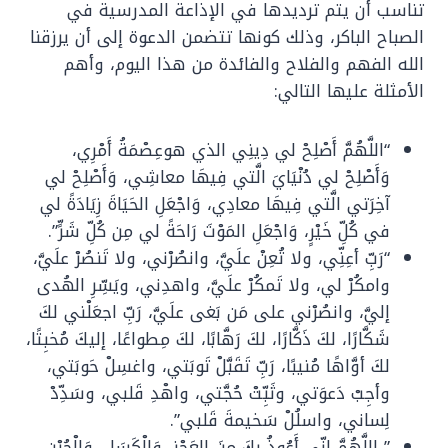
تناسب أن يتم ترديدها في الإذاعة المدرسية في
الصباح الباكر، وذلك كونها تتضمن الدعوة إلى أن يرزقنا
الله الفهم والفلاح والفائدة من هذا اليوم، وأهم
الأمثلة عليها التالي:
“اللَّهُمَّ أَصْلِحْ لي دِينِي الذي هوعِصْمَةُ أَمْرِي،
وَأَصْلِحْ لي دُنْيَايَ الَّتي فِيهَا معاشِي، وَأَصْلِحْ لي
آخِرَتي الَّتي فِيهَا معادِي، وَاجْعَلِ الحَيَاةَ زِيَادَةً لي
في كُلِّ خَيْرٍ، وَاجْعَلِ المَوْتَ رَاحَةً لي مِن كُلِّ شَرٍّ”.
“رَبِّ أعِنِّي، ولا تُعِنْ علَيَّ، وانصُرْني، ولا تَنصُرْ علَيَّ،
وامكُرْ لي، ولا تَمكُرْ علَيَّ، واهدِني، ويَسِّرِ الهُدى
إليَّ، وانصُرْني على مَن بَغى علَيَّ، رَبِّ اجعَلْني لكَ
شَكَّارًا، لكَ ذَكَّارًا، لكَ رَهَّابًا، لكَ مِطواعًا، إليكَ مُخبِتًا،
لكَ أوَّاهًا مُنيبًا، رَبِّ تَقَبَّلْ تَوبَتي، واغسِلْ حَوبَتي،
وأجِبْ دَعوَتي، وثَبِّتْ حُجَّتي، واهْدِ قَلبي، وسَدِّدْ
لِساني، واسلُلْ سَخيمةَ قَلبي”.
” اللَّهُمَّ إنِّي أَعُوذُ بكَ مِنَ العَجْزِ، وَالْكَسَلِ، وَالْجُبْنِ،