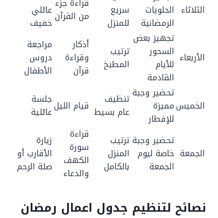
قراءة جزء
الثلاثاء
الحلويات
سريع
عائلي
من القرآن
الرمضانية
للمنزل
خفيف
تجهيز بعض
أذكار
مراجعة
السحور
ترتيب
الأربعاء
وقراءة
دروس
للأيام
المطبخ
قرآن
الأطفال
القادمة
تحضير وجبة
تنظيف
جلسة
الخميس
مميزة
قيام الليل
عام بسيط
عائلية
للإفطار
قراءة
تحضير وجبة
ترتيب
زيارة
سورة
الجمعة
خاصة ليوم
المنزل
الأقارب أو
الكهف
الجمعة
بالكامل
صلة الرحم
والدعاء
نصائح لتنظيم جدول اعمال رمضان