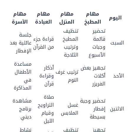
مهام
مهام
مهام
مهام
اليوم
المطبخ
المنزل
العبادة
الأسرة
تحضير
تنظيف
جلسة
قائمة
المطبخ
قراءة جزء
السبت
عائلية بعد
وجبات
وترتيب
من القرآن
الإفطار
الأسبوع
الثلاجة
مساعدة
تجهيز بعض
أذكار
ترتيب غرف
الأطفال
الأحد
أكلات
وقراءة
النوم
في
الفريزر
قرآن
المذاكرة
صلاة
تحضير وجبة
مشاهدة
غسل
التراويح
الاثنين
إفطار
برنامج
الملابس
وقيام
بسيطة
ديني
الليل
تجهيز
تنظيف
نشاط