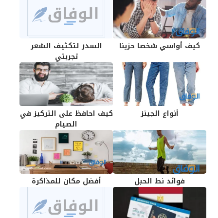
كيف أواسي شخصا حزينا
السدر لتكثيف الشعر
تجربتي
أنواع الجينز
كيف احافظ على التركيز في
الصيام
فوائد نط الحبل
أفضل مكان للمذاكرة