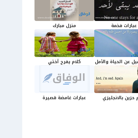
عبارات فخمة
منزل مبارك
يل عن الحياة والأمل
كلام يفرح أختي
 حزين بالانجليزي
عبارات غامضة قصيرة