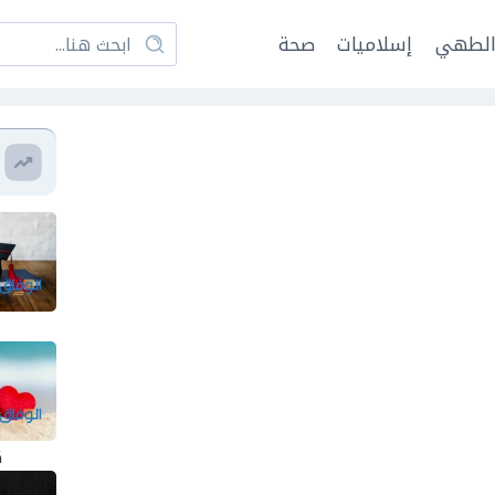
لطهي
إسلاميات
صحة
ك