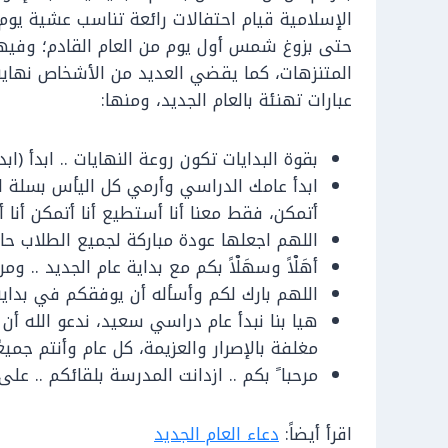
الإسلامية قيام احتفالات رائعة تناسب عشية يوم
حتى بزوغ شمس أول يوم من العام القادم؛ وفيها 
المتنزهات، كما يقضي العديد من الأشخاص نهاية 
عبارات تهنئة بالعام الجديد، ومنها:
بقوة البدايات تكون روعة النهايات .. ابدأ (ا
ابدأ عامك الدراسي وأرمي كل اليأس بسلة ا
أتمكن، فقط معنا أنا أستطيع أنا أتمكن أنا أ
اللهم اجعلها عودة مباركة لجميع الطلاب حاف
أهَلْاً وسهَلْاً بكم مع بداية عام الجديد .. ومرح
اللهم بارك لكم وأسأله أن يوفقكم في بداية 
هيا بنا نبدأ عام دراسي سعيد، ندعو الله أ
مغلفة بالإصرار والعزيمة، كل عام وأنتم جميعًا
مرحبا ً بكم .. ازدانت المدرسة بلقائكم .. عل
اقرأ أيضاً:
دعاء العام الجديد