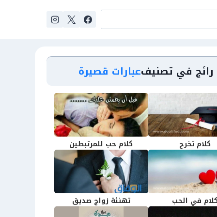
رائج في تصنيف
عبارات قصيرة
كلام تخرج
كلام حب للمرتبطين
لام في الحب
تهنئة زواج صديق