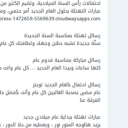
احتفالات رأس السنة الميلادية، وتقيم الكثير من
عبارات التهنئة بحلول العام الجديد أمر حتمي، و
wordpress-1472659-5569639.cloudwaysapps.com نتعرف على بعض عبارات 
رسائل تهنئة بمناسبة السنة الجديدة
سنّة جديدة تشبه حسُن وجهك ولطافتك كل عام وإ
رسائل مباركة بمناسبة قدوم عام
كلها ساعات ويبدا العام الجديد … كل عام وانت 
رسائل احتفال بالعام الجديد تويتر
عام مضى بصحبة الغاليين كل عام وأنت بأفضل حال
الفرقة عنا
عبارات تهنئة ببداية عام ميلادي جديد
يزيد هالوجه المنور نور ، ويعطيه من حلا الحور ،