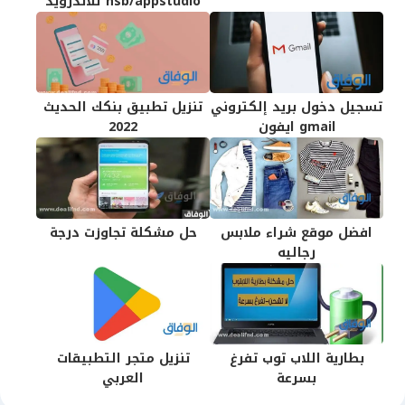
nsb/appstudio للاندرويد
تسجيل دخول بريد إلكتروني
تنزيل تطبيق بنكك الحديث
gmail ايفون
2022
افضل موقع شراء ملابس
حل مشكلة تجاوزت درجة
رجاليه
بطارية اللاب توب تفرغ
تنزيل متجر التطبيقات
بسرعة
العربي