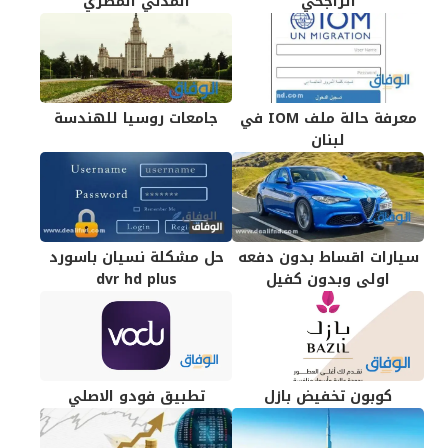
الراجحي
المدني المصري
معرفة حالة ملف IOM في
جامعات روسيا للهندسة
لبنان
سيارات اقساط بدون دفعه
حل مشكلة نسيان باسورد
اولى وبدون كفيل
dvr hd plus
كوبون تخفيض بازل
تطبيق فودو الاصلي