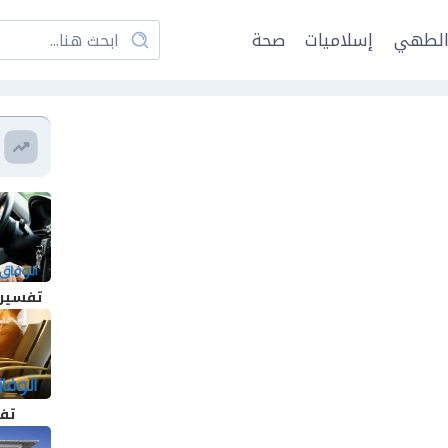
لطهي
إسلاميات
صحة
تفسير 
تف