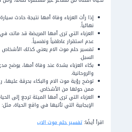
تحياه الفتاة من مشاعر غير مستقرة تماماً، ومن ت
إذا رأت العزباء وفاة أمها نتيجة حادث سيار
نهائياً.
العزباء التي ترى أمها المريضة قد ماتت في ا
عدم استقرار عاطفياً ونفسياً.
تفسير حلم موت الام يعني كذلك الأشخاص ال
السبل.
بكاء العزباء بشدة عند وفاة أمها، يوضح مد
والروحانية.
توضح رؤية موت الام والبكاء بحرقة عليها، 
ممن حولها من الأشخاص.
العزباء التي ترى أمها الميتة ترجع إلى الحي
الإيجابية التي تأتيها في واقع الحياة، مثل: (ا
اقرأ أيضًا:
تفسير حلم موت الاب