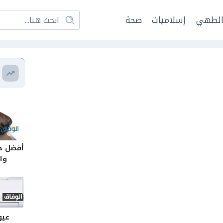
لطهي
إسلاميات
صحة
أفضل ح
وا
عيو