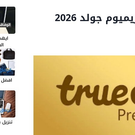
رابط : تحميل تروكولر بريميوم جولد 2026
ايهم
ال
افضل م
تنزيل 