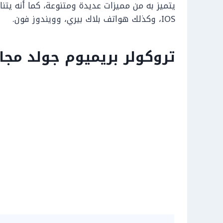
يتميز به من مميزات عديدة ومتنوعة، كما أنه يت
IOS، وكذلك هواتف بلاك بيري، وويندوز فون.
تروكولر بريميوم جولد مجان