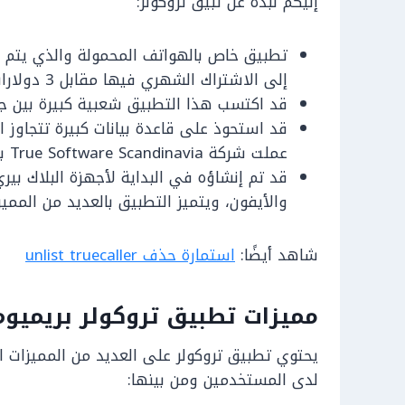
إليكم نبذة عن تبيق تروكولر:
تطبيق خاص بالهواتف المحمولة والذي يتم م
إلى الاشتراك الشهري فيها مقابل 3 دولارات في الشهر أو 30 دولار في السنة.
قد اكتسب هذا التطبيق شعبية كبيرة بين جم
عملت شركة True Software Scandinavia بتطويره في عام 2009.
قد تم إنشاؤه في البداية لأجهزة البلاك بير
والأيفون، ويتميز التطبيق بالعديد من المميز
شاهد أيضًا:
استمارة حذف unlist truecaller
مميزات تطبيق تروكولر بريميوم
يحتوي تطبيق تروكولر على العديد من المميزات ا
لدى المستخدمين ومن بينها: