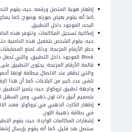
إظهار هوية المتصل ورقمه: حيث يقوم التط
كما أنه يقوم بعرض صورته بوضوح، كما يمكن 
البحث الموجود داخل التطبيق.
إمكانية تسجيل المكالمات: وتتوفر هذه الخا
حيث يقوم الشخص بتفعيل هذه الخاصية حتى 
حظر الأرقام المزعجة: وذلك لمنع المضايقات
Block الموجود داخل التطبيق، والتي تجعل من الصعب الاتصال بهذا الرقم مرة أخرى.
قائمة الأرقام المزعجة: يحتوى التطبيق على
والتي تظهر عند الاتصال ببطاقة لونها أحمر
تلقى عدد كبير من البلاغات، كما أن هذا الر
واجهة تطبيق تروكولر: حيث يتميز التطبيق 
بتصميم أنيق ذات لون ذهبي، ومن السهل ال
إظهار الكارت الذهبي في تروكولر: فعند الا
في بطاقة ذهبية اللون.
إشعارات المكالمات الواردة: حيث يقوم التط
ستصل بعد قليل، كما أنه يقوم بإرسال إشعار