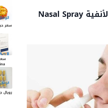
أفضل 05 بخاخ الجيوب الأنفية Nasal Spray
سعر حب
سعر
mazina
رويال جيلي 1000 