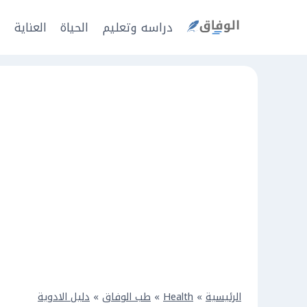
Ski
t
دراسه وتعليم
الحياة
العناية
ا
conten
الرئيسية
»
Health
»
طب الوفاق
»
دليل الادوية