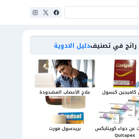
رائج في تصنيف
دليل الادوية
 كافيجين كبسول
علاج الأعصاب المشدودة
 عن دواء كويتابكس
بريدسول فورت
Quitapex