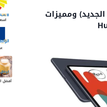
الجديد) ومميزات
اسعا
عر
أفضل ا