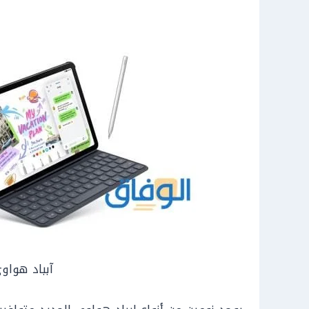
آبباد هواو