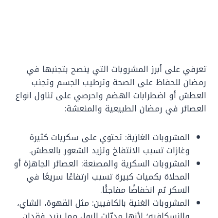
تعرفي على أبرز المشروبات التي ينصح بتجنبها في
رمضان للحفاظ على الصحة وترطيب الجسم وتجنب
العطش أو اضطرابات الهضم واحرصي على تناول انواع
العصائر في رمضان الطبيعية والمنعشة:
المشروبات الغازية: تحتوي على سكريات كثيرة
وغازات تسبب الانتفاخ وتزيد الشعور بالعطش.
المشروبات السكرية والمصنعة: العصائر الجاهزة أو
المحلاة بكميات كبيرة تسبب ارتفاعًا سريعًا في
السكر ثم انخفاضًا مفاجئًا.
المشروبات الغنية بالكافيين: مثل القهوة، الشاي،
والنسكافيه؛ لأنها مدرّات للبول مما يزيد فقدان