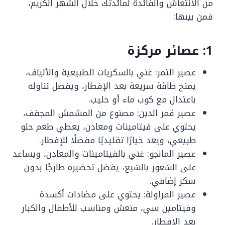
من الانتعاش والفائدة لمائدتك خلال الشهر الكريم،
فمن بينها:
1: عصائر مركزة
عصير التمر: غني بالسكريات الطبيعية والألياف،
يمنح طاقة سريعة بعد الإفطار، ويفضل تناوله
باعتدال مع كوب ماء أو حليب.
عصير قمر الدين: مصنوع من المشمش المجفف،
يحتوي على فيتامينات ومعادن، يعطي طعم حلو
طبيعي، ويعد خيارًا تقليديًا مفضلًا للإفطار.
عصير المانجو: غني بالفيتامينات والمعادن، ويساعد
على الشعور بالشبع، يفضل تحضيره طازجًا بدون
سكر إضافي.
عصير الفراولة: يحتوي على مضادات أكسدة
وفيتامين سي، منعش ومناسب للأطفال والكبار
بعد الإفطار.