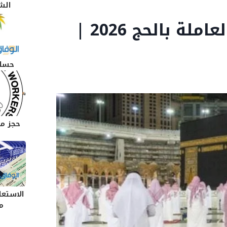
الش
أحدث | وظائف القوى العاملة بالحج 2026 |
حساب
حجز مو
الاستعل
م