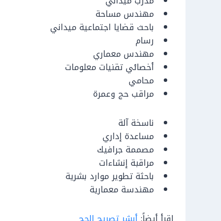
مدرب ميداني
مهندس مساحة
باحث قضايا اجتماعية ميداني
رسام
مهندس معماري
أخصائي تقنيات معلومات
محامي
مراقب حج وعمرة
ناسخة آلة
مساعدة إداري
مصممة جرافيك
مراقبة إنشاءات
باحثة تطوير موارد بشرية
مهندسة معمارية
اقرأ أيضاً:
أبشر تصريح الحج