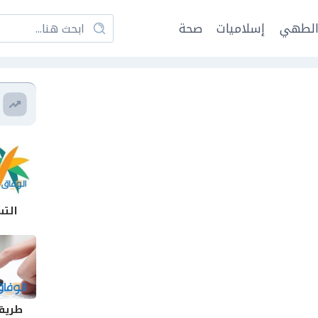
لطهي
إسلاميات
صحة
التس
طريقة