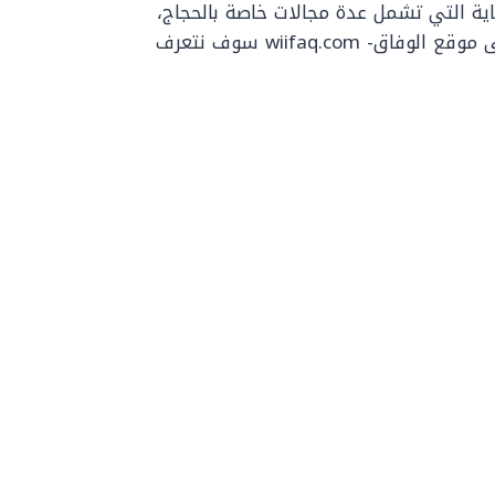
ية التي تشمل عدة مجالات خاصة بالحجاج،
خاصةً المجال الطبي، ومن خلال سطور مقالنا على موقع الوفاق- wiifaq.com سوف نتعرف