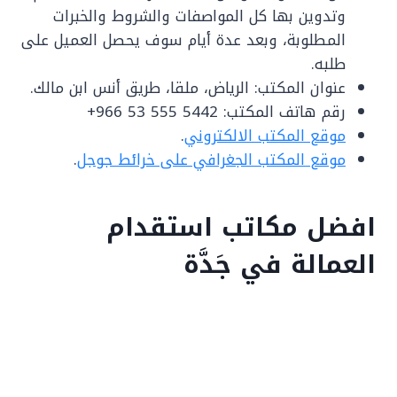
وتدوين بها كل المواصفات والشروط والخبرات
المطلوبة، وبعد عدة أيام سوف يحصل العميل على
طلبه.
عنوان المكتب: الرياض، ملقا، طريق أنس ابن مالك.
رقم هاتف المكتب: ‏‪‏‪‬‏‪‏‪‏‪‏‪‏‪‏‪‏‪‏‪‏‪‏‪‏‪‏‪‏‪‏‪‏‪‏‪+966 53 555 5442‬‏
موقع المكتب الالكتروني
.
موقع المكتب الجغرافي على خرائط جوجل
.
افضل مكاتب استقدام
العمالة في جَدَّة