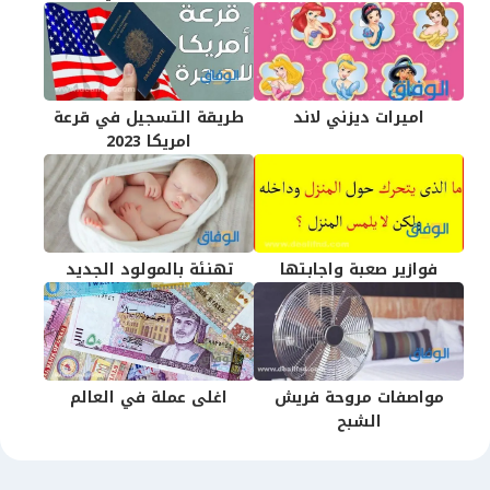
اميرات ديزني لاند
طريقة التسجيل في قرعة
امريكا 2023
فوازير صعبة واجابتها
تهنئة بالمولود الجديد
مواصفات مروحة فريش
اغلى عملة في العالم
الشبح