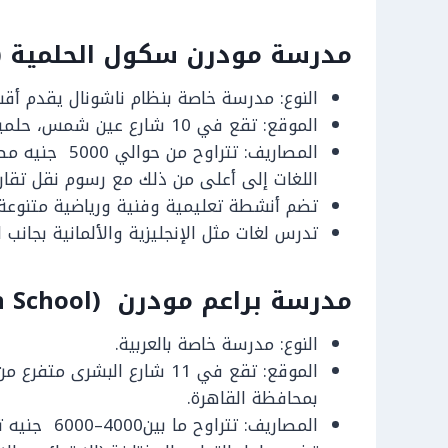
مدرسة مودرن سكول الحلمية (Modern School El Helmia)
النوع: مدرسة خاصة بنظام ناشونال يقدم أقسا
الموقع: تقع في 10 شارع عين شمس، حلمية الزيتون، محافظة القاهرة.
المصاريف: تترا
اللغات إلى أعلى من ذلك مع رسوم نقل تقارب 1600 جن
تضم أنشطة تعليمية وفنية ورياضية متنوعة.
تدرس لغات مثل الإنجليزية والألمانية بجانب
مدرسة براعم مودرن (Baraem Modern School)
النوع: مدرسة خاصة بالعربية.
الموقع: تقع في 11 شارع البش
بمحافظة القاهرة.
المصاريف: تتراوح ما بين4000–6000 جنيه تقريبًا سنويًا (حسب المرحلة).