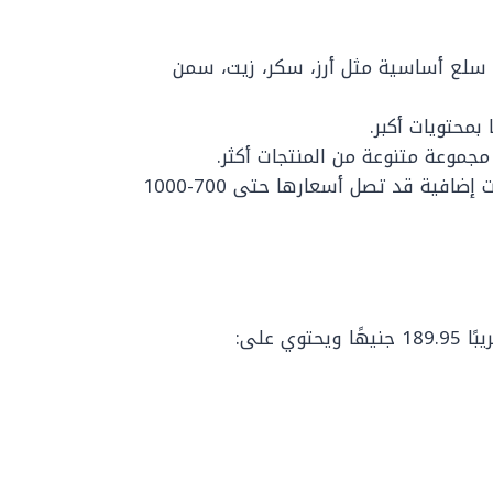
الي 169 جنيهًا تشمل سلع أساسية مثل أرز، سكر، زيت، سمن
الشنط المميزة: تحتوي على ياميش ومكملات إضافية قد تصل أسعارها حتى 700-1000
 على: