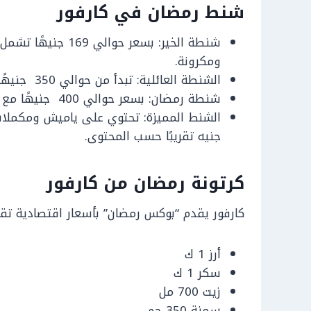
شنط رمضان في كارفور
شنطة الخير: بسعر حو
ومكرونة.
الشنطة العائلية: تبدأ من حوالي 350 جنيهًا بمحتويات أكبر.
شنطة رمضان: بسعر حوالي 400 جنيهًا مع مجموعة متنوعة من المنتجات أكثر.
جنيه تقريبًا حسب المحتوى.
كرتونة رمضان من كارفور
كارفور يقدم “بوكس رمضان” بأسعار اقتصادية تقريبًا 189.95 جنيهًا ويحتوي
أرز 1 ك
سكر 1 ك
زيت 700 مل
سمنة 350 جم