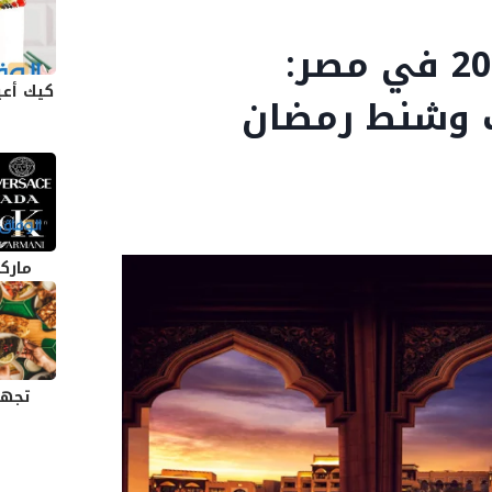
افضل عروض رمضان 2026 في مصر:
كيك أعياد
ت وشنط رمضان
مارك
تجهي