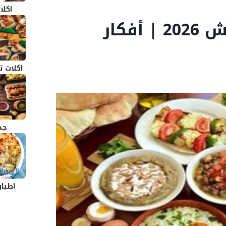
اكلا
افضل سحور يمنع العطش 2026 | أفكار
اكلات 
جد
اطباق