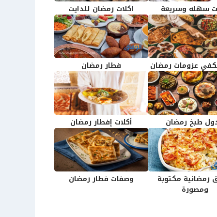
ت سهله وسريعة
اكلات رمضان للدايت
تكفي عزومات رمضان
فطار رمضان
ول طبخ رمضان
أكلات إفطار رمضان
 رمضانية مكتوبة
وصفات فطار رمضان
ومصورة