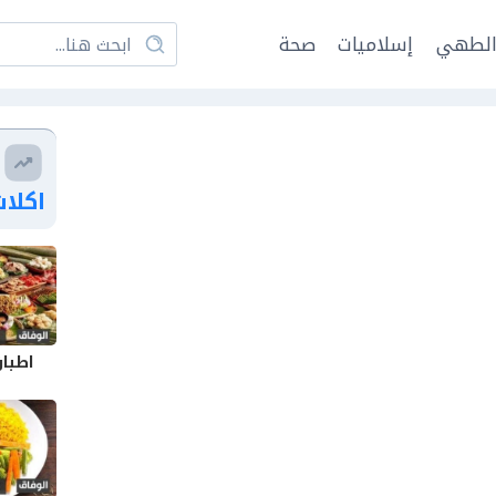
لطهي
إسلاميات
صحة
اكلا
اطباق