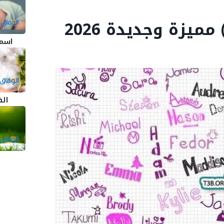
اسما
الق