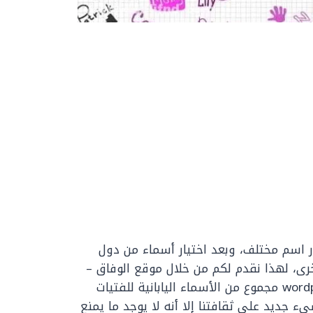
ار اسم مختلف، وبعد اختيار أسماء من دول
رى، لهذا نقدم لكم من خلال موقع الوفاق –
wordpress-1472659-5569639.cloudwaysapps.com مجموع من الأسماء اليابانية للفتيات
ء جديد على ثقافتنا إلا أنه لا يوجد ما يمنع