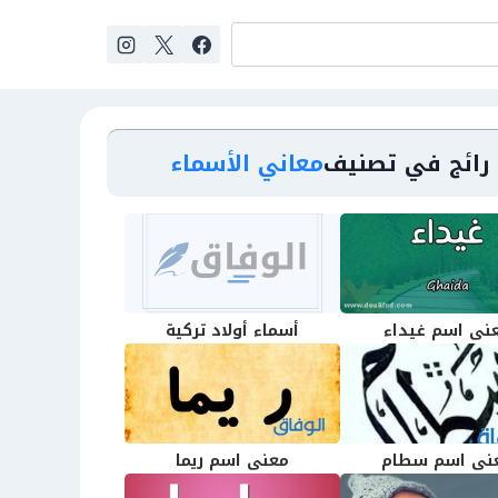
رائج في تصنيف
معاني الأسماء
نى اسم غيداء
أسماء أولاد تركية
نى اسم سطام
معنى اسم ريما