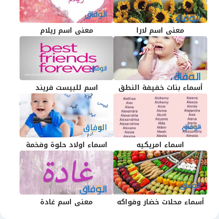
معنى اسم لارا
معنى اسم ريلام
أسماء بنات خفيفة النطق
اسم للبيست فريند
اسماء امريكيه
اسماء اولاد حلوة وفخمة
أسماء محلات خضار وفواكه
معنى اسم غادة