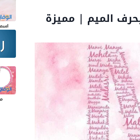
اسما
مع