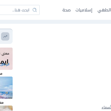
لطهي
إسلاميات
صحة
مع
مع
أسماء