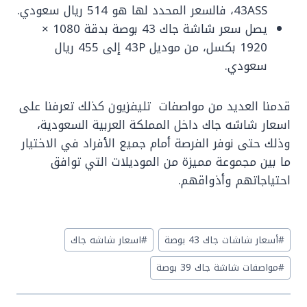
43ASS، فالسعر المحدد لها هو 514 ريال سعودي.
يصل سعر شاشة جاك 43 بوصة بدقة 1080 ×
1920 بكسل، من موديل 43P إلى 455 ريال
سعودي.
قدمنا العديد من مواصفات تليفزيون كذلك تعرفنا على
اسعار شاشه جاك داخل المملكة العربية السعودية،
وذلك حتى نوفر الفرصة أمام جميع الأفراد في الاختيار
ما بين مجموعة مميزة من الموديلات التي توافق
احتياجاتهم وأذواقهم.
Post
#
أسعار شاشات جاك 43 بوصة
#
اسعار شاشه جاك
Tags:
#
مواصفات شاشة جاك 39 بوصة