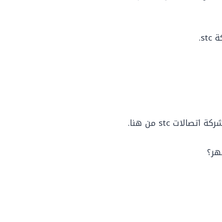
s.
لات stc من هنا.
هر؟