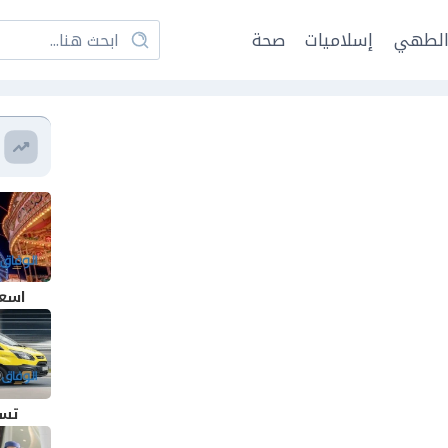
لطهي
إسلاميات
صحة
اسعا
تسج