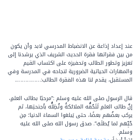
عند إعداد إذاعة عن الانضباط المدرسي لابد وأن يكون
من بين فقراتها فقرة الحديث الشريف الذي يرشدنا إلى
تعزيز وتطور الطالب وتحفيزه على اكتساب القيم
والمهارات الحياتية الضرورية لنجاحه في المدرسة وفي
المستقبل، يقدم لنا هذه الفقرة الطالب:……………..
قال الرسول صلى الله عليه وسلم :”مرحبًا بطالب العلمِ،
إنَّ طالبَ العلمِ لَتَحُفُّه الملائكةُ وتُظِلُّه بأجنحتِها، ثم
يركب بعضُهم بعضًا، حتى يَبلغوا السماءَ الدنيا؛ مِن
حُبِّهم لما يُطلَبُ”. صدق رسول الله صلى الله عليه
وسلم.