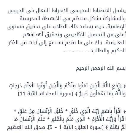
يشمل الانضباط المدرسي الانخراط الفعال في الدروس
والمشاركة بشكل منتظم في الأنشطة المدرسية
الإضافية، حيث يساعد ذلك الطلاب على تحقيق مستوى
أعلى من التحصيل الأكاديمي وتحقيق أهدافهم
التعليمية، بناءً على ما تقدم نستمع إلى آيات من الذكر
الحكيم والطالب:………………..
بسم الله الرحمن الرحيم
﴿ يَرْفَعِ اللَّهُ الَّذِينَ آمَنُوا مِنْكُمْ وَالَّذِينَ أُوتُوا الْعِلْمَ دَرَجَاتٍ
وَاللَّهُ بِمَا تَعْمَلُونَ خَبِيرٌ ﴾ [سورة المجادلة: الآية 11]
﴿ اقْرَأْ بِاسْمِ رَبِّكَ الَّذِي خَلَقَ * خَلَقَ الْإِنْسَانَ مِنْ عَلَقٍ *
اقْرَأْ وَرَبُّكَ الْأَكْرَمُ * الَّذِي عَلَّمَ بِالْقَلَمِ * عَلَّمَ الْإِنْسَانَ مَا
لَمْ يَعْلَمْ ﴾ [سورة العلق: الآية 1 – 5]. صدق الله العظيم