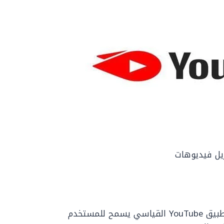
زيل فيديوهات
YouTube Go: إصدار سهل الاستخدام من تطبيق YouTube القياسي يسمح للمستخدم