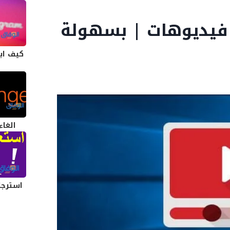
يل فيديوهات | بسهولة
كيف اب
الغاء
استرجا