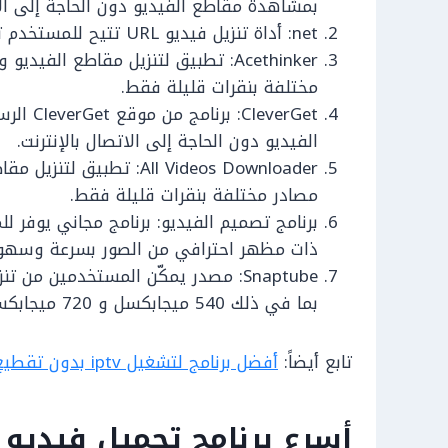
بمشاهدة مقاطع الفيديو دون الحاجة إلى ال
net: أداة تنزيل فيديو URL تتيح للمستخدم تنزيل مقاطع الفيديو ببضع نقرات فقط.
Acethinker: تطبيق لتنزيل مقاطع ال
مختلفة بنقرات قليلة فقط.
everGet
الفيديو دون الحاجة إلى الاتصال بالإنترنت.
All Videos Downloader: ت
مصادر مختلفة بنقرات قليلة فقط.
برنامج تصميم الفيديو: برنامج مجاني يوفر 
ذات مظهر احترافي من الصور بسرعة وسهول
Snaptube: مصدر يمكّن المستخدمين م
بما في ذلك 540 ميجابكسل و 720 ميجابكسل.
تابع أيضاً:
أفضل برنامج لتشغيل iptv بدون تقطيع للكمبيوتر
أسرع برنامج تحميل فيديو