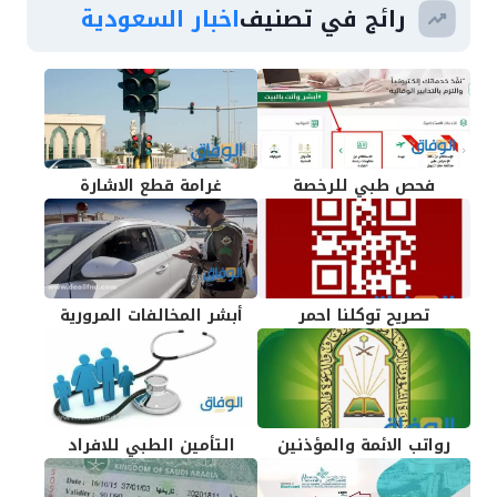
رائج في تصنيف
اخبار السعودية
فحص طبي للرخصة
غرامة قطع الاشارة
تصريح توكلنا احمر
أبشر المخالفات المرورية
رواتب الائمة والمؤذنين
التأمين الطبي للافراد