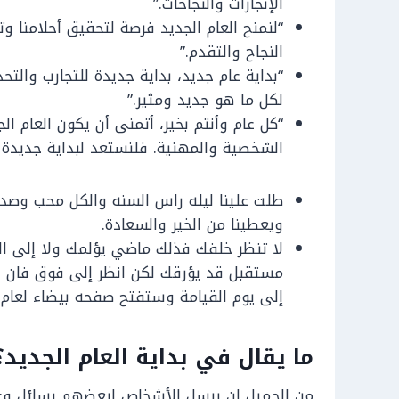
الإنجازات والنجاحات.”
“لنمنح العام الجديد فرصة لتحقيق أحلامنا وت
النجاح والتقدم.”
“بداية عام جديد، بداية جديدة للتجارب وال
لكل ما هو جديد ومثير.”
“كل عام وأنتم بخير، أتمنى أن يكون العام الج
الشخصية والمهنية. فلنستعد لبداية جديدة مل
طلت علينا ليله راس السنه والكل محب وصدي
ويعطينا من الخير والسعادة.
لا تنظر خلفك فذلك ماضي يؤلمك ولا إلى الي
مستقبل قد يؤرقك لكن انظر إلى فوق فان ل
إلى يوم القيامة وستفتح صفحه بيضاء لعام 
ما يقال في بداية العام الجديد؟
من الجميل ان يرسل الأشخاص لبعضهم رسائل وعبا