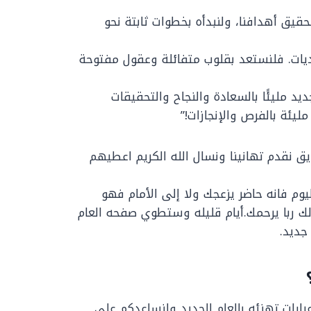
حقيق أهدافنا، ولنبدأه بخطوات ثابتة نحو
تحديات. فلنستعد بقلوب متفائلة وعقول مفتوحة
ديد مليئًا بالسعادة والنجاح والتحقيقات
يئة بالفرص والإنجازات!”
ق نقدم تهانينا ونسال الله الكريم اعطيهم
وم فانه حاضر يزعجك ولا إلى الأمام فهو
ك ربا يرحمك.أيام قليله وستطوي صفحه العام
جديد.
رات تهنئه بالعام الجديد ولنساعدكم على