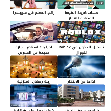
حساب ضريبة القيمة
راتب المعلم في سويسرا
المضافة للعقار
تسجيل الدخول في Roblox
اجراءات استلام سيارة
للجوال
جديدة من المعرض
اذاعة عن الابتكار
زينة رمضان المنزلية
بلاك بورد حفر الباطن
كيف احصل على شهادة