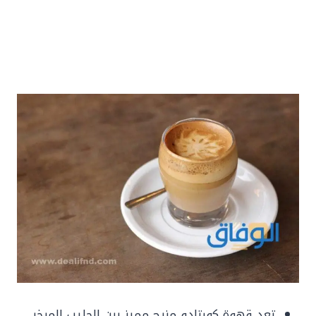
تعد قهوة كورتادو مزيج مميز بين الحليب المبخر