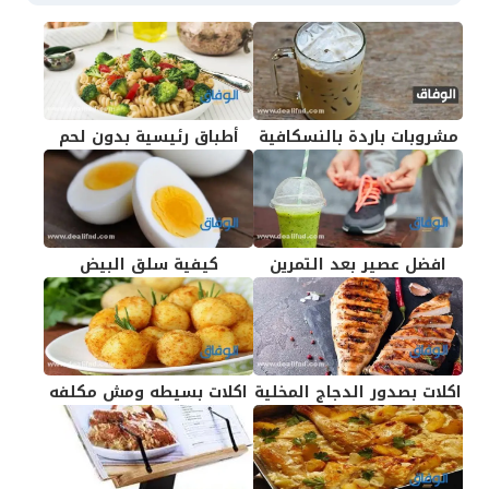
مشروبات باردة بالنسكافية
أطباق رئيسية بدون لحم
افضل عصير بعد التمرين
كيفية سلق البيض
اكلات بصدور الدجاج المخلية
اكلات بسيطه ومش مكلفه