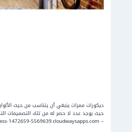
ديكورات ممرات ينبغي أن يتناسب من حيث الألوان
حيث يوجد عدد لا حصر له من تلك التصميمات التي
– wordpress-1472659-5569639.cloudwaysapps.com) سنتعرف على تلك الديكورات.