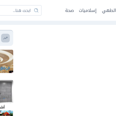
لطهي
إسلاميات
صحة
أشك