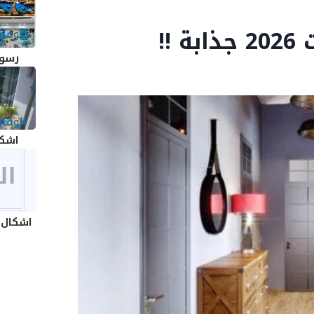
!!
رسو
اشكا
اشكال 