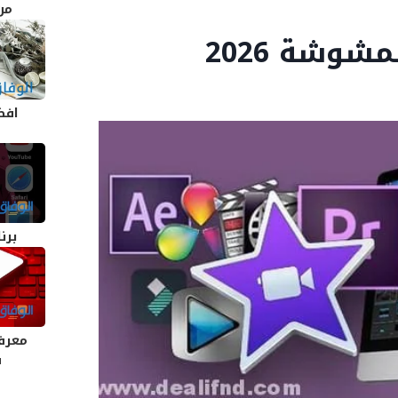
من
شوشة 2026
افض
برن
معرفة
ف