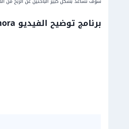
سوف تساعد بشكل كبير الباحثين عن الربح من ال
برنامج توضيح الفيديو Wondershare Flimora