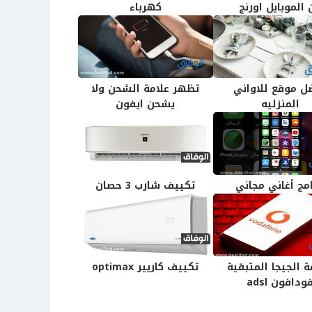
 الموبايل اورنج
كهرباء
ل موقع للاواني
تظهر علامة الشحن ولا
المنزليه
يشحن ايفون
امج أغاني مجاني
تكييف شارب 3 حصان
 الجيجا المتبقية
تكييف كاريير optimax
ودافون adsl