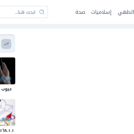
لطهي
إسلاميات
صحة
عيوب هاتف 