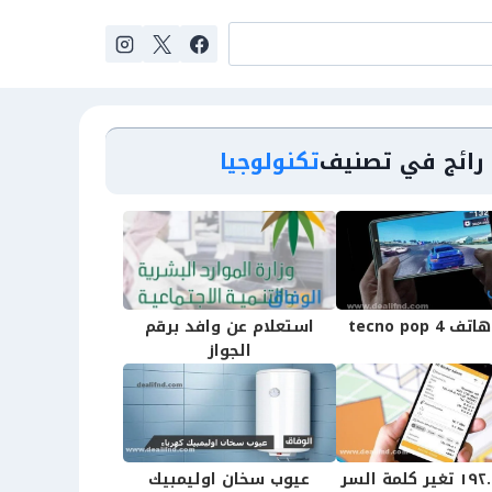
رائج في تصنيف
تكنولوجيا
tecno pop 4
استعلام عن وافد برقم
الجواز
١٩٢.١٦٨.١.١ تغير كلمة السر
عيوب سخان اوليمبيك